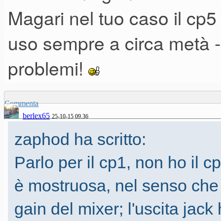
Grazie e ciao
Magari nel tuo caso il cp5
Paolo
uso sempre a circa metà -
problemi!
Commenta
berlex65
25-10-15 09.36
zaphod ha scritto:
Parlo per il cp1, non ho il c
è mostruosa, nel senso che 
gain del mixer; l'uscita jac