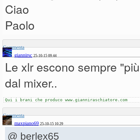
Ciao
Paolo
Commenta
giannirsc
25-10-15 09.44
Le xlr escono sempre "più 
dal mixer..
Qui i brani che produco www.gianniraschiatore.com
Commenta
maxpiano69
25-10-15 10.29
@ berlex65