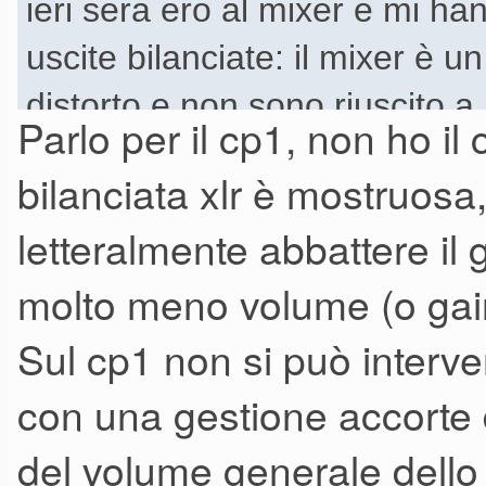
ieri sera ero al mixer e mi ha
uscite bilanciate: il mixer è u
distorto e non sono riuscito a 
Parlo per il cp1, non ho il
uscita molto basso e il gain de
bilanciata xlr è mostruosa
collegato alle classiche uscite 
letteralmente abbattere il g
Ma non è che per le uscite bil
molto meno volume (o gai
menù??
Purtroppo era in un contesto 
Sul cp1 non si può interven
controllare il menù del CP5.
con una gestione accorte d
Quanlcuno può aiutarmi?
del volume generale dello