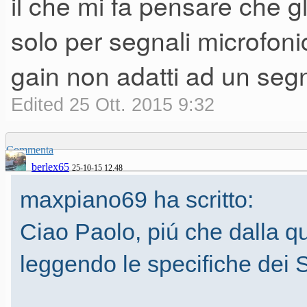
il che mi fa pensare che gl
solo per segnali microfoni
Grazie per l'informazione....h
gain non adatti ad un seg
ma nulla: forse dipende dalla
Edited 25 Ott. 2015 9:32
segnalato il proprietario del 
Ciao
Commenta
Paolo
berlex65
25-10-15 12.48
maxpiano69 ha scritto:
Ciao Paolo, piú che dalla qua
leggendo le specifiche dei 