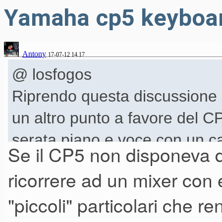
Yamaha cp5 keyboar
Antony
17-07-12 14.17
@ losfogos
Riprendo questa discussione
un altro punto a favore del C
serata piano e voce con un 
Se il CP5 non disponeva d
che stasera non accendeva c
ricorrere ad un mixer con e
veramente un disastro, ma ho p
"piccoli" particolari che r
del CP5 per poi uscire con m