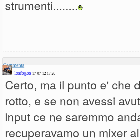
strumenti........
amplificate.
Risultato? perfetto!...senza i
incredibile. Basta selezionare
voce con il piano. Di una prat
Commenta
losfogos
17-07-12 17.20
Certo, ma il punto e' che di
rotto, e se non avessi avut
input ce ne saremmo andat
recuperavamo un mixer all