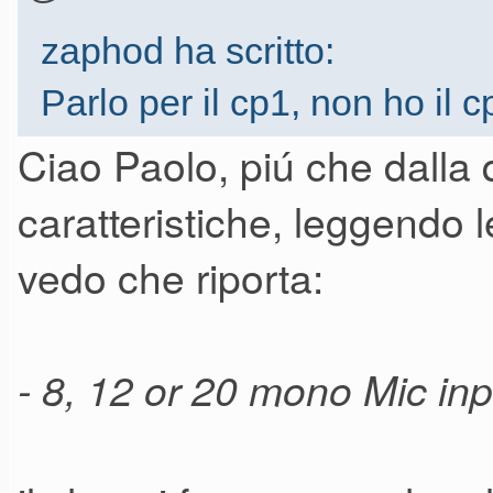
zaphod ha scritto:
Parlo per il cp1, non ho il 
xlr è mostruosa, nel senso 
Ciao Paolo, piú che dalla q
gain del mixer; l'uscita ja
caratteristiche, leggendo 
Sul cp1 non si può interveni
vedo che riporta:
con una gestione accorte de
volume generale dello stru
- 8, 12 or 20 mono Mic inpu
nel tuo caso il cp5 aveva il
sempre a circa metà - 3/4,