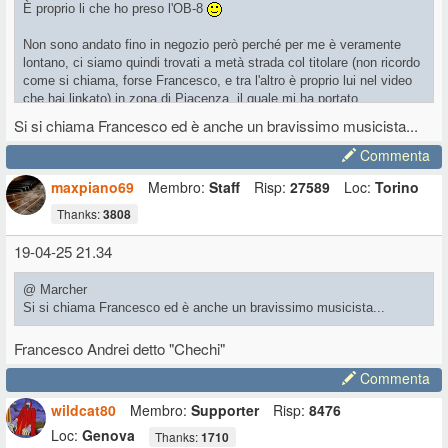
È proprio li che ho preso l'OB-8
Non sono andato fino in negozio però perché per me è veramente
lontano, ci siamo quindi trovati a metà strada col titolare (non ricordo
come si chiama, forse Francesco, e tra l'altro è proprio lui nel video
che hai linkato) in zona di Piacenza, il quale mi ha portato
personalmente il synth. È stato molto gentile a letteralmente venirmi
Si si chiama Francesco ed è anche un bravissimo musicista...
incontro senza farmi pagare nulla di spese di trasferta.
Commenta
E cacchio che negozio che è diventato ora, potrei morirci la dentro
maxpiano69
Membro:
Staff
Risp:
27589
Loc:
Torino
Thanks:
3808
19-04-25 21.34
@ Marcher
Si si chiama Francesco ed è anche un bravissimo musicista...
Francesco Andrei detto "Chechi"
Commenta
wildcat80
Membro:
Supporter
Risp:
8476
Loc:
Genova
Thanks:
1710