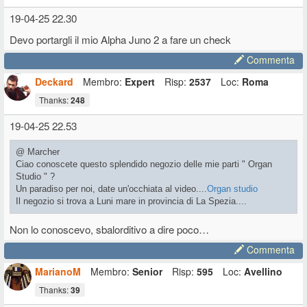
19-04-25 22.30
Devo portargli il mio Alpha Juno 2 a fare un check
Commenta
Deckard
Membro:
Expert
Risp:
2537
Loc:
Roma
Thanks:
248
19-04-25 22.53
@ Marcher
Ciao conoscete questo splendido negozio delle mie parti " Organ
Studio " ?
Un paradiso per noi, date un'occhiata al video....
Organ studio
Il negozio si trova a Luni mare in provincia di La Spezia....
Non lo conoscevo, sbalorditivo a dire poco…
Commenta
MarianoM
Membro:
Senior
Risp:
595
Loc:
Avellino
Thanks:
39