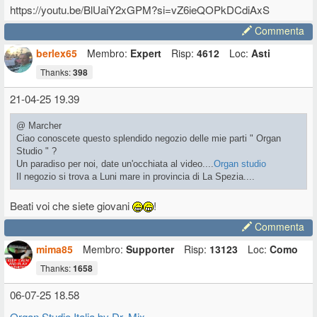
https://youtu.be/BlUaiY2xGPM?si=vZ6ieQOPkDCdiAxS
Commenta
berlex65
Membro:
Expert
Risp:
4612
Loc:
Asti
Thanks:
398
21-04-25 19.39
@ Marcher
Ciao conoscete questo splendido negozio delle mie parti " Organ
Studio " ?
Un paradiso per noi, date un'occhiata al video....
Organ studio
Il negozio si trova a Luni mare in provincia di La Spezia....
Beati voi che siete giovani
!
Commenta
mima85
Membro:
Supporter
Risp:
13123
Loc:
Como
Thanks:
1658
06-07-25 18.58
Organ Studio Italia by Dr. Mix