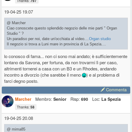
Thanks:
797
19-04-25 19.07
@ Marcher
Ciao conoscete questo splendido negozio delle mie parti " Organ
Studio " ?
Un paradiso per noi, date un'occhiata al video....
Organ studio
Il negozio si trova a Luni mare in provincia di La Spezia....
lo conosco di fama... non ci sono mai andato; è sufficientemente
lontano da Savona, per fortuna, da non trovarmi lì per caso,
altrimenti tornerei a casa con un B3 e un Rhodes, andando
incontro a divorzio (che sarebbe il meno
) e al problema di
farci degno posto.
Commenta
Marcher
Membro:
Senior
Risp:
690
Loc:
La Spezia
Thanks:
58
19-04-25 20.08
@ mima85