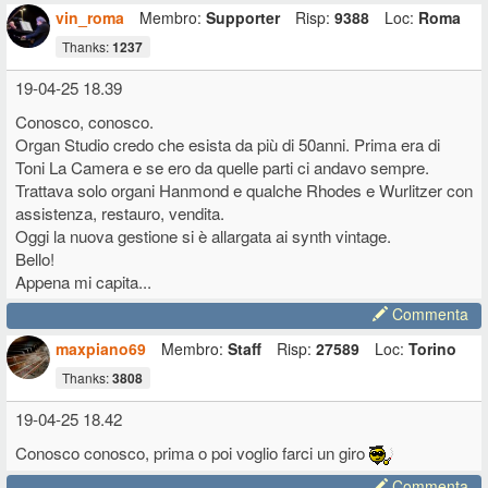
vin_roma
Membro:
Supporter
Risp:
9388
Loc:
Roma
Thanks:
1237
19-04-25 18.39
Conosco, conosco.
Organ Studio credo che esista da più di 50anni. Prima era di
Toni La Camera e se ero da quelle parti ci andavo sempre.
Trattava solo organi Hanmond e qualche Rhodes e Wurlitzer con
assistenza, restauro, vendita.
Oggi la nuova gestione si è allargata ai synth vintage.
Bello!
Appena mi capita...
Commenta
maxpiano69
Membro:
Staff
Risp:
27589
Loc:
Torino
Thanks:
3808
19-04-25 18.42
Conosco conosco, prima o poi voglio farci un giro
Commenta