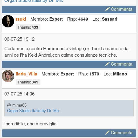
Commenta
tsuki
Membro:
Expert
Risp:
4649
Loc:
Sassari
Thanks:
433
06-07-25 19.12
Certamente,centro Hammond e vintage,ex Toni La camera,da
anni ce l'ha Keki Andrei,con ottime consulenze tecniche.
Commenta
Ilaria_Villa
Membro:
Expert
Risp:
1570
Loc:
Milano
Thanks:
341
07-07-25 14.06
@ mima85
Organ Studio Italia by Dr. Mix
Incredibile, che meraviglia!
Commenta