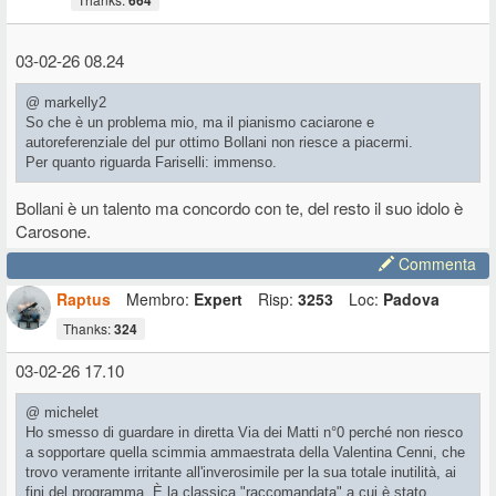
664
03-02-26 08.24
@ markelly2
So che è un problema mio, ma il pianismo caciarone e
autoreferenziale del pur ottimo Bollani non riesce a piacermi.
Per quanto riguarda Fariselli: immenso.
Bollani è un talento ma concordo con te, del resto il suo idolo è
Carosone.
Commenta
Raptus
Membro:
Expert
Risp:
3253
Loc:
Padova
Thanks:
324
03-02-26 17.10
@ michelet
Ho smesso di guardare in diretta Via dei Matti n°0 perché non riesco
a sopportare quella scimmia ammaestrata della Valentina Cenni, che
trovo veramente irritante all'inverosimile per la sua totale inutilità, ai
fini del programma. È la classica "raccomandata" a cui è stato