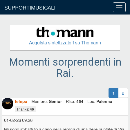
SUPPORTIMUSICALI
Toggl
navig
Acquista sintetizzatori su Thomann
Momenti sorprendenti in
Rai.
1
2
fefepa
Membro:
Senior
Risp:
454
Loc:
Palermo
Thanks:
46
01-02-26 09.26
Mi sono imbattuto a caso nella replica di una delle puntate di Via