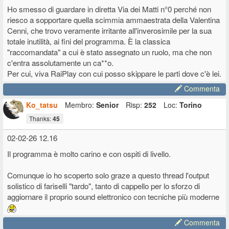
Ho smesso di guardare in diretta Via dei Matti n°0 perché non
riesco a sopportare quella scimmia ammaestrata della Valentina
Cenni, che trovo veramente irritante all'inverosimile per la sua
totale inutilità, ai fini del programma. È la classica
"raccomandata" a cui è stato assegnato un ruolo, ma che non
c'entra assolutamente un ca**o.
Per cui, viva RaiPlay con cui posso skippare le parti dove c'è lei.
Commenta
Ko_tatsu
Membro:
Senior
Risp:
252
Loc:
Torino
Thanks:
45
02-02-26 12.16
Il programma è molto carino e con ospiti di livello.
Comunque io ho scoperto solo graze a questo thread l'output
solistico di fariselli "tardo", tanto di cappello per lo sforzo di
aggiornare il proprio sound elettronico con tecniche più moderne
Commenta