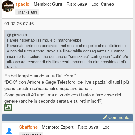
1paolo
Membro:
Guru
Risp:
5829
Loc:
Cuneo
Thanks:
699
03-02-26 07.46
@ giosanta
Parere rispettabilissimo, e ci mancherebbe.
Personalmente non condivido, nel senso che quello che sottolinei tu
e non del tutto a torto, trovo sia l'inevitabile conseguenza cui vanno
incontro tutti coloro che cercano di "smitizzare" certi generi "colti" e/o
all'opposto, cercare di distillare certi contenuti da altri considerati più
banali.
Questo in generale.
Eh bei tempi quando sulla Rai c’era “
Se però contestualizziamo il programma rispetto all'attuale offerta
“DOC” con Arbore e Gege Telesforo; dei live spaziali di tutti i più
"culturale" della TV, siamo invece a livelli stellari, solo il fatto di
grandi artisti internazionali e rispettive band ..
portare Fariselli in TV nel 2026...
Sono passati 40 anni..ma ci vuole così tanto a fare cose del
genere (anche in seconda serata e su reti minori?)
Commenta
Sbaffone
Membro:
Expert
Risp:
3970
Loc:
Thanks: