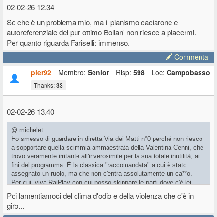
02-02-26 12.34
So che è un problema mio, ma il pianismo caciarone e
autoreferenziale del pur ottimo Bollani non riesce a piacermi.
Per quanto riguarda Fariselli: immenso.
Commenta
pier92
Membro:
Senior
Risp:
598
Loc:
Campobasso
Thanks:
33
02-02-26 13.40
@ michelet
Ho smesso di guardare in diretta Via dei Matti n°0 perché non riesco
a sopportare quella scimmia ammaestrata della Valentina Cenni, che
trovo veramente irritante all'inverosimile per la sua totale inutilità, ai
fini del programma. È la classica "raccomandata" a cui è stato
assegnato un ruolo, ma che non c'entra assolutamente un ca**o.
Per cui, viva RaiPlay con cui posso skippare le parti dove c'è lei.
Poi lamentiamoci del clima d'odio e della violenza che c'è in
giro...