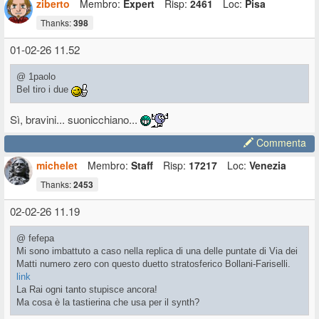
ziberto
Membro:
Expert
Risp:
2461
Loc:
Pisa
Thanks:
398
01-02-26 11.52
@ 1paolo
Bel tiro i due
Sì, bravini... suonicchiano...
Commenta
michelet
Membro:
Staff
Risp:
17217
Loc:
Venezia
Thanks:
2453
02-02-26 11.19
@ fefepa
Mi sono imbattuto a caso nella replica di una delle puntate di Via dei
Matti numero zero con questo duetto stratosferico Bollani-Fariselli.
link
La Rai ogni tanto stupisce ancora!
Ma cosa è la tastierina che usa per il synth?