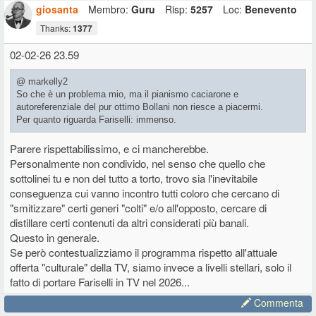
giosanta
Membro:
Guru
Risp:
5257
Loc:
Benevento
Thanks:
1377
02-02-26 23.59
@ markelly2
So che è un problema mio, ma il pianismo caciarone e
autoreferenziale del pur ottimo Bollani non riesce a piacermi.
Per quanto riguarda Fariselli: immenso.
Parere rispettabilissimo, e ci mancherebbe.
Personalmente non condivido, nel senso che quello che
sottolinei tu e non del tutto a torto, trovo sia l'inevitabile
conseguenza cui vanno incontro tutti coloro che cercano di
"smitizzare" certi generi "colti" e/o all'opposto, cercare di
distillare certi contenuti da altri considerati più banali.
Questo in generale.
Se però contestualizziamo il programma rispetto all'attuale
offerta "culturale" della TV, siamo invece a livelli stellari, solo il
fatto di portare Fariselli in TV nel 2026...
Commenta