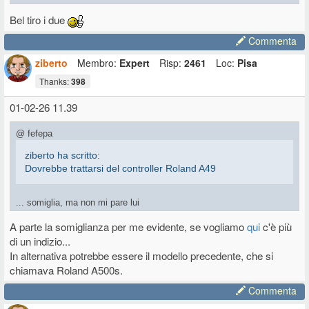
Bel tiro i due
Commenta
ziberto
Membro:
Expert
Risp:
2461
Loc:
Pisa
Thanks:
398
01-02-26 11.39
@ fefepa
ziberto ha scritto:
Dovrebbe trattarsi del controller Roland A49
... somiglia, ma non mi pare lui
A parte la somiglianza per me evidente, se vogliamo
qui
c'è più
di un indizio...
In alternativa potrebbe essere il modello precedente, che si
chiamava Roland A500s.
Commenta