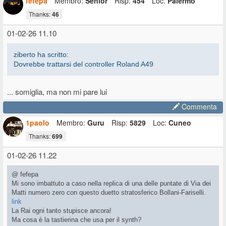
fefepa
Membro:
Senior
Risp:
454
Loc:
Palermo
Thanks:
46
01-02-26 11.10
ziberto ha scritto:
Dovrebbe trattarsi del controller Roland A49
... somiglia, ma non mi pare lui
Commenta
1paolo
Membro:
Guru
Risp:
5829
Loc:
Cuneo
Thanks:
699
01-02-26 11.22
@ fefepa
Mi sono imbattuto a caso nella replica di una delle puntate di Via dei
Matti numero zero con questo duetto stratosferico Bollani-Fariselli.
link
La Rai ogni tanto stupisce ancora!
Ma cosa è la tastierina che usa per il synth?