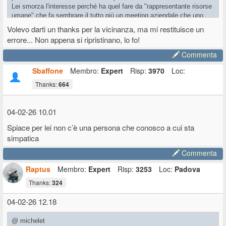
Lei smorza l'interesse perché ha quel fare da "rappresentante risorse
umane" che fa sembrare il tutto più un meeting aziendale che uno
spettacolo...
Volevo darti un thanks per la vicinanza, ma mi restituisce un
errore... Non appena si ripristinano, lo fo!
Commenta
Sbaffone
Membro:
Expert
Risp:
3970
Loc:
Thanks:
664
04-02-26 10.01
Spiace per lei non c’è una persona che conosco a cui sta
simpatica
Commenta
Raptus
Membro:
Expert
Risp:
3253
Loc:
Padova
Thanks:
324
04-02-26 12.18
@ michelet