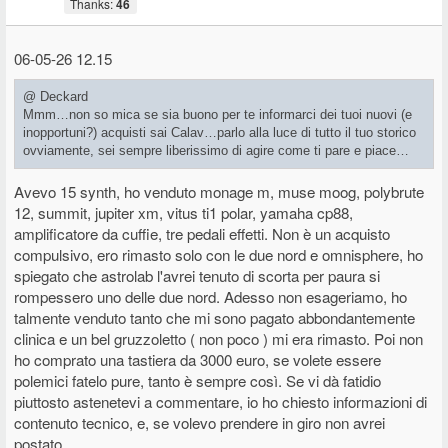
Thanks:
46
06-05-26 12.15
@ Deckard
Mmm…non so mica se sia buono per te informarci dei tuoi nuovi (e
inopportuni?) acquisti sai Calav…parlo alla luce di tutto il tuo storico
ovviamente, sei sempre liberissimo di agire come ti pare e piace…
Avevo 15 synth, ho venduto monage m, muse moog, polybrute
12, summit, jupiter xm, vitus ti1 polar, yamaha cp88,
amplificatore da cuffie, tre pedali effetti. Non è un acquisto
compulsivo, ero rimasto solo con le due nord e omnisphere, ho
spiegato che astrolab l'avrei tenuto di scorta per paura si
rompessero uno delle due nord. Adesso non esageriamo, ho
talmente venduto tanto che mi sono pagato abbondantemente
clinica e un bel gruzzoletto ( non poco ) mi era rimasto. Poi non
ho comprato una tastiera da 3000 euro, se volete essere
polemici fatelo pure, tanto è sempre così. Se vi dà fatidio
piuttosto astenetevi a commentare, io ho chiesto informazioni di
contenuto tecnico, e, se volevo prendere in giro non avrei
postato