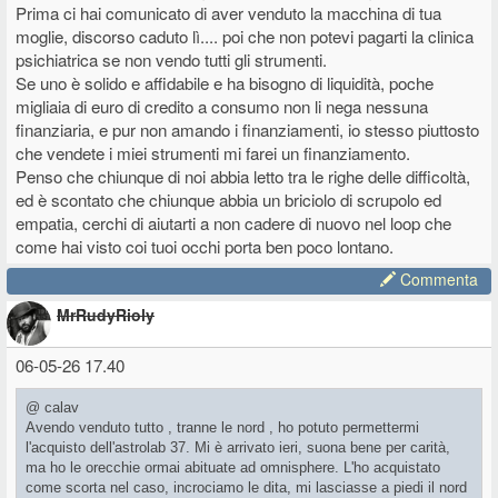
Prima ci hai comunicato di aver venduto la macchina di tua
moglie, discorso caduto lì.... poi che non potevi pagarti la clinica
psichiatrica se non vendo tutti gli strumenti.
Se uno è solido e affidabile e ha bisogno di liquidità, poche
migliaia di euro di credito a consumo non li nega nessuna
finanziaria, e pur non amando i finanziamenti, io stesso piuttosto
che vendete i miei strumenti mi farei un finanziamento.
Penso che chiunque di noi abbia letto tra le righe delle difficoltà,
ed è scontato che chiunque abbia un briciolo di scrupolo ed
empatia, cerchi di aiutarti a non cadere di nuovo nel loop che
come hai visto coi tuoi occhi porta ben poco lontano.
Commenta
MrRudyRioly
06-05-26 17.40
@ calav
Avendo venduto tutto , tranne le nord , ho potuto permettermi
l'acquisto dell'astrolab 37. Mi è arrivato ieri, suona bene per carità,
ma ho le orecchie ormai abituate ad omnisphere. L'ho acquistato
come scorta nel caso, incrociamo le dita, mi lasciasse a piedi il nord