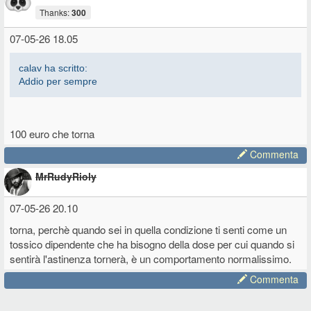
scontato che chiunque abbia un briciolo di scrupolo ed empatia,
Thanks:
300
cerchi di aiutarti a non cadere di nuovo nel loop che come hai visto
coi tuoi occhi porta ben poco lontano.
07-05-26 18.05
calav ha scritto:
Addio per sempre
100 euro che torna
Commenta
MrRudyRioly
07-05-26 20.10
torna, perchè quando sei in quella condizione ti senti come un
tossico dipendente che ha bisogno della dose per cui quando si
sentirà l'astinenza tornerà, è un comportamento normalissimo.
Commenta