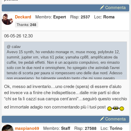
Commenta
Deckard
Membro:
Expert
Risp:
2537
Loc:
Roma
Thanks:
248
06-05-26 12.30
@ calav
Avevo 15 synth, ho venduto monage m, muse moog, polybrute 12,
summit, jupiter xm, vitus ti1 polar, yamaha cp88, amplificatore da
cuffie, tre pedali effetti. Non è un acquisto compulsivo, ero rimasto
solo con le due nord e omnisphere, ho spiegato che astrolab l'avrei
tenuto di scorta per paura si rompessero uno delle due nord. Adesso
non esageriamo, ho talmente venduto tanto che mi sono pagato
abbondantemente clinica e un bel gruzzoletto ( non poco ) mi era
Ok, messo ad inventario…uno crede (spera) di essere d’aiuto
rimasto. Poi non ho comprato una tastiera da 3000 euro, se volete
ed invece va a finire che indispettisce…dalle mie parti si dice
essere polemici fatelo pure, tanto è sempre così. Se vi dà fatidio
“chi se fa lì cazzi sua campa cent’anni”…seguirò questo vecchio
piuttosto astenetevi a commentare, io ho chiesto informazioni di
contenuto tecnico, e, se volevo prendere in giro non avrei postato
ed immortale adagio non commentando più i tuoi post
Commenta
maxpiano69
Membro:
Staff
Risp:
27588
Loc:
Torino