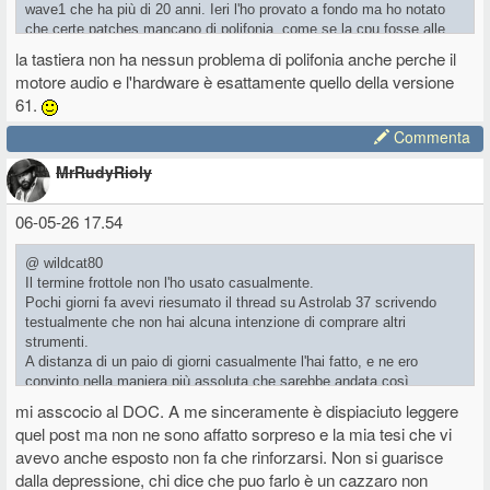
wave1 che ha più di 20 anni. Ieri l'ho provato a fondo ma ho notato
che certe patches mancano di polifonia, come se la cpu fosse alle
stelle. Questa cosa mi infastidisce, e non poco. Ho provato ad
la tastiera non ha nessun problema di polifonia anche perche il
installare il firmware 1.7 senza successo, forse perchè ero troppo
motore audio e l'hardware è esattamente quello della versione
stanco, ho scaricato il software analog lab e il file firmware, vado per
61.
aprire il software, ho cliccato su impostazioni, ma la voce update non
me lo dà, eppure ho pure visto un tutorial. C'è qualcosa che mi sono
Commenta
perso....più che altro il nuovo firmware , a parte correggere bug e
introdurre un bel pacchetto di suoni, spero che mi risolva il problema
MrRudyRioly
di polifonia. Chiedo a voi possessori, avete riscontrato lo stesso
problema e se sì come l'avete risolto?
06-05-26 17.54
@ wildcat80
Il termine frottole non l'ho usato casualmente.
Pochi giorni fa avevi riesumato il thread su Astrolab 37 scrivendo
testualmente che non hai alcuna intenzione di comprare altri
strumenti.
A distanza di un paio di giorni casualmente l'hai fatto, e ne ero
convinto nella maniera più assoluta che sarebbe andata così.
È il tuo modus operandi: parli/scrivi riguardo uno strumento
mi asscocio al DOC. A me sinceramente è dispiaciuto leggere
manifestando un malcelato interesse, come fosse un pour parler,
quel post ma non ne sono affatto sorpreso e la mia tesi che vi
magari chiedi Impressioni e opinioni, e poi, spesso contro tutti i pareri
avevo anche esposto non fa che rinforzarsi. Non si guarisce
raccolti, fai l'acquisto.
dalla depressione, chi dice che puo farlo è un cazzaro non
Per quanto mi riguarda ognuno è assolutamente libero di fare ciò che