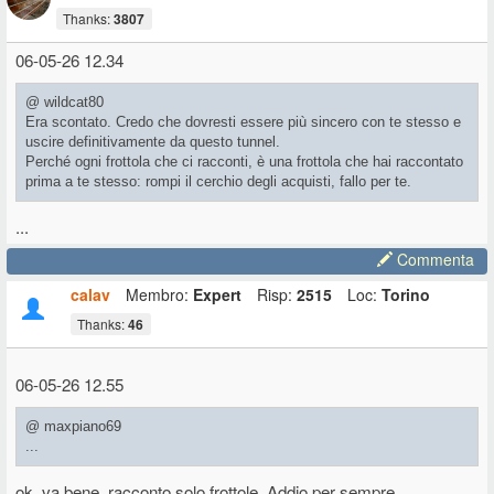
Thanks:
3807
06-05-26 12.34
@ wildcat80
Era scontato. Credo che dovresti essere più sincero con te stesso e
uscire definitivamente da questo tunnel.
Perché ogni frottola che ci racconti, è una frottola che hai raccontato
prima a te stesso: rompi il cerchio degli acquisti, fallo per te.
...
Commenta
calav
Membro:
Expert
Risp:
2515
Loc:
Torino
Thanks:
46
06-05-26 12.55
@ maxpiano69
...
ok, va bene, racconto solo frottole. Addio per sempre