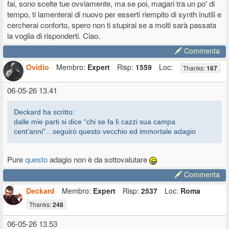
fai, sono scelte tue ovviamente, ma se poi, magari tra un po' di
tempo, ti lamenterai di nuovo per esserti riempito di synth inutili e
cercherai conforto, spero non ti stupirai se a molti sarà passata
la voglia di risponderti. Ciao.
Commenta
Ovidio
Membro:
Expert
Risp:
1559
Loc:
Thanks:
167
06-05-26 13.41
Deckard ha scritto:
dalle mie parti si dice “chi se fa lì cazzi sua campa
cent’anni”…seguirò questo vecchio ed immortale adagio
Pure
questo
adagio non è da sottovalutare
Commenta
Deckard
Membro:
Expert
Risp:
2537
Loc:
Roma
Thanks:
248
06-05-26 13.53