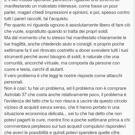
manifestando un malcelato interesse, come fosse un pour
parler, magari chiedi Impressioni e opinioni, e poi, spesso contro
tutti i pareri raccolti, fai l'acquisto.
Per quanto mi riguarda ognuno è assolutamente libero di fare ciò
che vuole, soprattutto quando si tratta dei propri soldi.
Ma dal momento che tu stesso hai manifestato chiaramente le
tue fragilità, anche chiedendo aiuto e consigli, e proprio poche
settimane fa ti sei ritrovato costretto a dover svendere tutti i tuoi
strumenti perché avevi bisogno di soldi, è naturale che una
comunità, ancorché virtuale, ma composta da persone con
cuore e testa, cerchi di aiutarti.
Il vero problema è che leggi le nostre risposte come attacchi
personali.
Non è così: tu hai un problema, ed il problema non è comprare
Astrolab 37 che costa anche relativamente poco, il problema è
l'evidenza del fatto che tu non riesca a uscire da questo circolo
vizioso di acquisti senza senso, che ti hanno portato in una
situazione economica delicata... sei tu che hai detto che non
potevi pagarti le cure, mentre fino a poche settimane prima a chi
commentava perplesso sui tuoi acquisti compulsivi rispondevi
che avevi le possibilità e quindi potevi spendere quelle cifre.