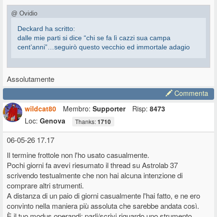
@ Ovidio
Deckard ha scritto:
dalle mie parti si dice “chi se fa lì cazzi sua campa
cent’anni”…seguirò questo vecchio ed immortale adagio
Pure
questo
adagio non è da sottovalutare
Assolutamente
Commenta
wildcat80
Membro:
Supporter
Risp:
8473
Loc:
Genova
Thanks:
1710
06-05-26 17.17
Il termine frottole non l'ho usato casualmente.
Pochi giorni fa avevi riesumato il thread su Astrolab 37
scrivendo testualmente che non hai alcuna intenzione di
comprare altri strumenti.
A distanza di un paio di giorni casualmente l'hai fatto, e ne ero
convinto nella maniera più assoluta che sarebbe andata così.
È il tuo modus operandi: parli/scrivi riguardo uno strumento