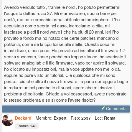
Avendo venduto tutto , tranne le nord , ho potuto permettermi
l'acquisto dell'astrolab 37. Mi è arrivato ieri, suona bene per
carità, ma ho le orecchie ormai abituate ad omnisphere. L'ho
acquistato come scorta nel caso, incrociamo le dita, mi
lasciasse a piedi il nord wave1 che ha più di 20 anni. Ieri l'ho
provato a fondo ma ho notato che certe patches mancano di
polifonia, come se la cpu fosse alle stelle. Questa cosa mi
infastidisce, e non poco. Ho provato ad installare il firmware 1.7
senza successo, forse perchè ero troppo stanco, ho scaricato il
software analog lab e il file firmware, vado per aprire il software,
ho cliccato su impostazioni, ma la voce update non me lo dà,
eppure ho pure visto un tutorial. C'è qualcosa che mi sono
perso....più che altro il nuovo firmware , a parte correggere bug e
introdurre un bel pacchetto di suoni, spero che mi risolva il
problema di polifonia. Chiedo a voi possessori, avete riscontrato
lo stesso problema e se sì come l'avete risolto?
Commenta
Deckard
Membro:
Expert
Risp:
2537
Loc:
Roma
Thanks:
248