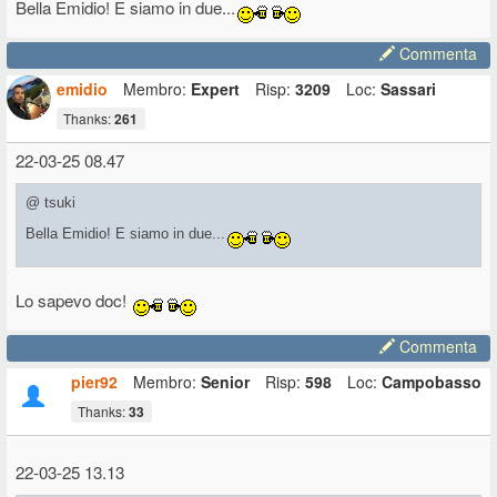
Bella Emidio! E siamo in due...
Commenta
emidio
Membro:
Expert
Risp:
3209
Loc:
Sassari
Thanks:
261
22-03-25 08.47
@ tsuki
Bella Emidio! E siamo in due...
Lo sapevo doc!
Commenta
pier92
Membro:
Senior
Risp:
598
Loc:
Campobasso
Thanks:
33
22-03-25 13.13