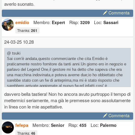
averlo suonato.
Commenta
emidio
Membro:
Expert
Risp:
3209
Loc:
Sassari
Thanks:
261
24-03-25 10.28
@ tsuki
Sai com'è andata,questo commerciante che cita Emidio è
praticamente nostro fornitore da tanti anni.Un giorno ero in negozio e
parlavo del Legend One,il gestore mi ha detto che sapeva che era
una macchina indovinata,e poteva averne due;io ho obbiettato che
sarebbe stato con un fw di anteprima,ma mi è stato risposto che
sarebbero arrivate aggiornate al nuovo fw,ed infatti cosi' è
stato,praticamente dopo queste due in Viscount non ne avevano altre
davvero bella tastiera! Non ho ancora avuto purtroppo il tempo di
pronte al momento.Ero un po' preoccupato,invece la tastiera sta'
mettermici seriamente, ma già le premesse sono assolutamente
mantenendo le promesse...
in linea con le mie aspettative.
Commenta
fefepa
Membro:
Senior
Risp:
455
Loc:
Palermo
Thanks:
46