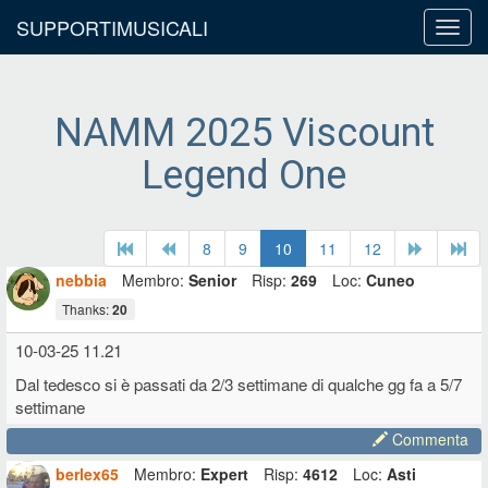
SUPPORTIMUSICALI
Toggl
navig
NAMM 2025 Viscount
Legend One
8
9
10
11
12
nebbia
Membro:
Senior
Risp:
269
Loc:
Cuneo
Thanks:
20
10-03-25 11.21
Dal tedesco si è passati da 2/3 settimane di qualche gg fa a 5/7
settimane
Commenta
berlex65
Membro:
Expert
Risp:
4612
Loc:
Asti