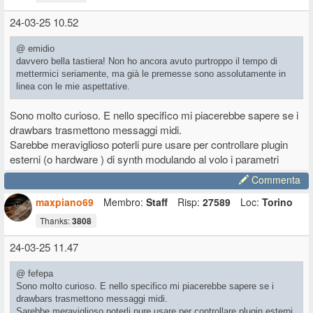
24-03-25 10.52
@ emidio
davvero bella tastiera! Non ho ancora avuto purtroppo il tempo di
mettermici seriamente, ma già le premesse sono assolutamente in
linea con le mie aspettative.
Sono molto curioso. E nello specifico mi piacerebbe sapere se i
drawbars trasmettono messaggi midi.
Sarebbe meraviglioso poterli pure usare per controllare plugin
esterni (o hardware ) di synth modulando al volo i parametri
Commenta
maxpiano69
Membro:
Staff
Risp:
27589
Loc:
Torino
Thanks:
3808
24-03-25 11.47
@ fefepa
Sono molto curioso. E nello specifico mi piacerebbe sapere se i
drawbars trasmettono messaggi midi.
Sarebbe meraviglioso poterli pure usare per controllare plugin esterni