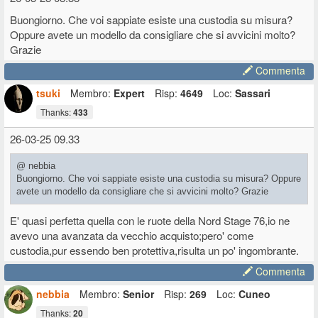
Buongiorno. Che voi sappiate esiste una custodia su misura?
Oppure avete un modello da consigliare che si avvicini molto?
Grazie
Commenta
tsuki
Membro:
Expert
Risp:
4649
Loc:
Sassari
Thanks:
433
26-03-25 09.33
@ nebbia
Buongiorno. Che voi sappiate esiste una custodia su misura? Oppure
avete un modello da consigliare che si avvicini molto? Grazie
E' quasi perfetta quella con le ruote della Nord Stage 76,io ne
avevo una avanzata da vecchio acquisto;pero' come
custodia,pur essendo ben protettiva,risulta un po' ingombrante.
Commenta
nebbia
Membro:
Senior
Risp:
269
Loc:
Cuneo
Thanks:
20