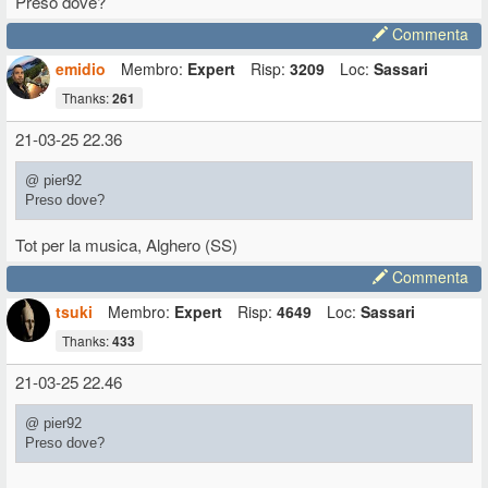
Preso dove?
Commenta
emidio
Membro:
Expert
Risp:
3209
Loc:
Sassari
Thanks:
261
21-03-25 22.36
@ pier92
Preso dove?
Tot per la musica, Alghero (SS)
Commenta
tsuki
Membro:
Expert
Risp:
4649
Loc:
Sassari
Thanks:
433
21-03-25 22.46
@ pier92
Preso dove?