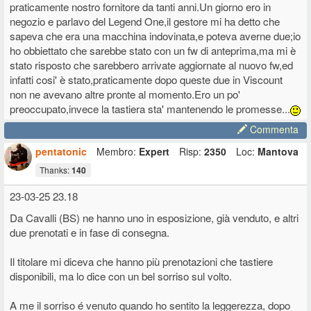
praticamente nostro fornitore da tanti anni.Un giorno ero in
negozio e parlavo del Legend One,il gestore mi ha detto che
sapeva che era una macchina indovinata,e poteva averne due;io
ho obbiettato che sarebbe stato con un fw di anteprima,ma mi è
stato risposto che sarebbero arrivate aggiornate al nuovo fw,ed
infatti cosi' è stato,praticamente dopo queste due in Viscount
non ne avevano altre pronte al momento.Ero un po'
preoccupato,invece la tastiera sta' mantenendo le promesse...
Commenta
pentatonic
Membro:
Expert
Risp:
2350
Loc:
Mantova
Thanks:
140
23-03-25 23.18
Da Cavalli (BS) ne hanno uno in esposizione, già venduto, e altri
due prenotati e in fase di consegna.
Il titolare mi diceva che hanno più prenotazioni che tastiere
disponibili, ma lo dice con un bel sorriso sul volto.
A me il sorriso é venuto quando ho sentito la leggerezza, dopo