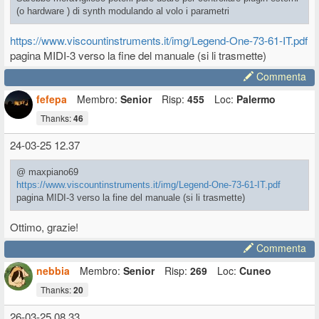
(o hardware ) di synth modulando al volo i parametri
https://www.viscountinstruments.it/img/Legend-One-73-61-IT.pdf
pagina MIDI-3 verso la fine del manuale (si li trasmette)
Commenta
fefepa
Membro:
Senior
Risp:
455
Loc:
Palermo
Thanks:
46
24-03-25 12.37
@ maxpiano69
https://www.viscountinstruments.it/img/Legend-One-73-61-IT.pdf
pagina MIDI-3 verso la fine del manuale (si li trasmette)
Ottimo, grazie!
Commenta
nebbia
Membro:
Senior
Risp:
269
Loc:
Cuneo
Thanks:
20
26-03-25 08.33