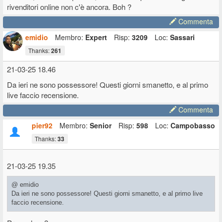
rivenditori online non c'è ancora. Boh ?
Commenta
emidio
Membro:
Expert
Risp:
3209
Loc:
Sassari
Thanks:
261
21-03-25 18.46
Da ieri ne sono possessore! Questi giorni smanetto, e al primo
live faccio recensione.
Commenta
pier92
Membro:
Senior
Risp:
598
Loc:
Campobasso
Thanks:
33
21-03-25 19.35
@ emidio
Da ieri ne sono possessore! Questi giorni smanetto, e al primo live
faccio recensione.