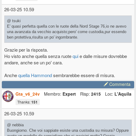
26-03-25 10.59
@ tsuki
E' quasi perfetta quella con le ruote della Nord Stage 76,io ne avevo
una avanzata da vecchio acquisto;pero' come custodia,pur essendo
ben protettiva,risulta un po' ingombrante.
Grazie per la risposta.
Ho visto anche quella senza ruote
qui
e dalle misure dovrebbe
andare, anche se un po' cara.
Anche
quella Hammond
sembrarebbe essere di misura.
Commenta
Gta_v6_24v
Membro:
Expert
Risp:
2415
Loc:
L'Aquila
Thanks:
151
26-03-25 10.59
@ nebbia
Buongiorno. Che voi sappiate esiste una custodia su misura? Oppure
avete un modello da consigliare che si avvicini molto? Grazie