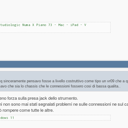
Studiologic Numa X Piano 73 - Mac - iPad - V
Cmq sinceramente pensavo fosse a livello costruttivo come tipo un vr09 che a 
savo che sia lo chassis che le connessioni fossero cosi di bassa qualita..
no forza sulla presa jack dello strumento.
 non sono mai stati segnalati problemi ne sulle connessioni ne sul c
uò rompere come tutte le altre.
ndows 11