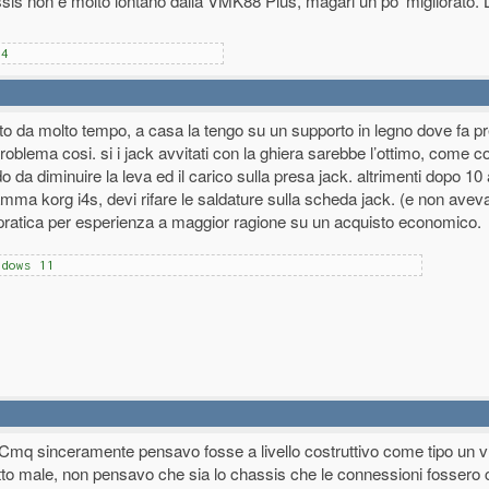
assis non è molto lontano dalla VMK88 Plus, magari un po' migliorato.
 4
o da molto tempo, a casa la tengo su un supporto in legno dove fa pre
roblema cosi. si i jack avvitati con la ghiera sarebbe l’ottimo, come c
do da diminuire la leva ed il carico sulla presa jack. altrimenti dopo 10 
ma korg i4s, devi rifare le saldature sulla scheda jack. (e non aveva
n pratica per esperienza a maggior ragione su un acquisto economico.
ndows 11
a. Cmq sinceramente pensavo fosse a livello costruttivo come tipo un 
atto male, non pensavo che sia lo chassis che le connessioni fossero 