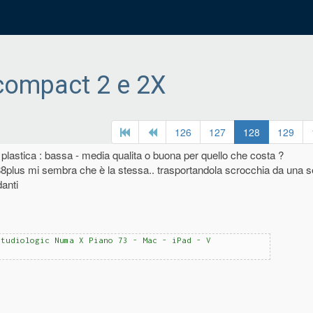
ompact 2 e 2X
126
127
128
129
plastica : bassa - media qualita o buona per quello che costa ?
8plus mi sembra che è la stessa.. trasportandola scrocchia da una s
danti
Studiologic Numa X Piano 73 - Mac - iPad - V