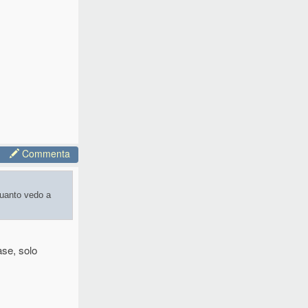
Commenta
quanto vedo a
ase, solo