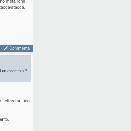
no metalliche
ttacca/stacca.
Commenta
 un giocattolo ?
 flettere su uno
.
rito.