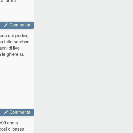
 La forma
Commenta
sa sui piedini,
on tutte sarebbe
anni di live
 le ghiere sui
Commenta
vr09 che a
cosi di bassa