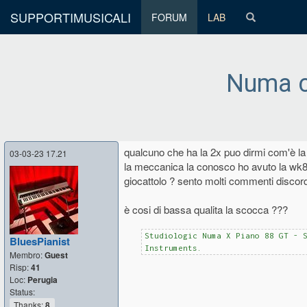
SUPPORTIMUSICALI
FORUM
LAB
Numa c
qualcuno che ha la 2x puo dirmi com'è la 
03-03-23 17.21
la meccanica la conosco ho avuto la wk8
giocattolo ? sento molti commenti discor
è cosi di bassa qualita la scocca ???
Studiologic Numa X Piano 88 GT - 
BluesPianist
Instruments.
Membro:
Guest
Risp:
41
Loc:
Perugia
Status:
Thanks:
8