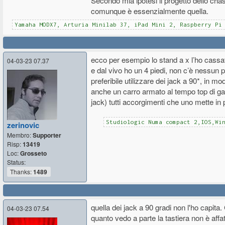
Secondo mia ipotesi il progetto dello ch
comunque è essenzialmente quella.
Yamaha MODX7, Arturia Minilab 37, iPad Mini 2, Raspberry Pi
ecco per esempio lo stand a x l’ho cassat
04-03-23 07.37
e dal vivo ho un 4 piedi, non c’è nessun p
preferibile utilizzare dei jack a 90*, in mo
anche un carro armato al tempo top di gam
jack) tutti accorgimenti che uno mette i
Studiologic Numa compact 2,IOS,Wi
zerinovic
Membro:
Supporter
Risp:
13419
Loc:
Grosseto
Status:
Thanks:
1489
quella dei jack a 90 gradi non l'ho capit
04-03-23 07.54
quanto vedo a parte la tastiera non è aff