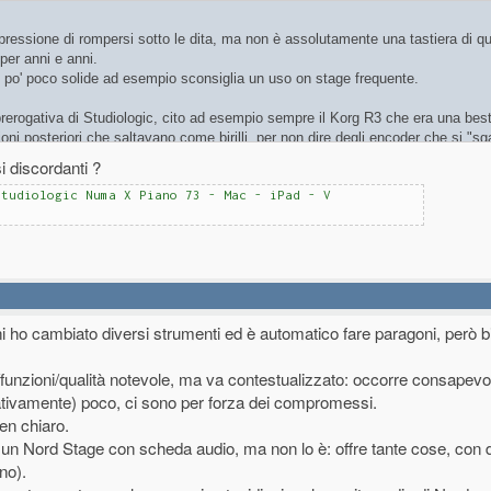
mpressione di rompersi sotto le dita, ma non è assolutamente una tastiera di q
per anni e anni.
n po' poco solide ad esempio sconsiglia un uso on stage frequente.
prerogativa di Studiologic, cito ad esempio sempre il Korg R3 che era una best
ioni posteriori che saltavano come birilli, per non dire degli encoder che si "s
i discordanti ?
ezzo, ergo devi accettare compromessi: la meccanica semipesata e ciò che ne
Studiologic Numa X Piano 73 - Mac - iPad - V
 col monitoring sempre attivo, la costruzione in economia.
to, devi essere consapevole che da qualche parte perdi.
rtata lato firmware e suoni.
mprerei se avessi bisogno di un discreto controller alla bisogna con suoni incl
nni ho cambiato diversi strumenti ed è automatico fare paragoni, però
funzioni/qualità notevole, ma va contestualizzato: occorre consapev
ativamente) poco, ci sono per forza dei compromessi.
en chiaro.
Nord Stage con scheda audio, ma non lo è: offre tante cose, con 
no).