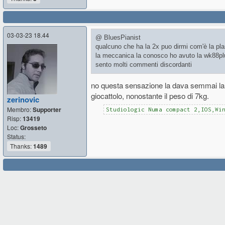
03-03-23 18.44
@ BluesPianist
qualcuno che ha la 2x puo dirmi com'è la pla
la meccanica la conosco ho avuto la wk88plu
sento molti commenti discordanti
no questa sensazione la dava semmai la 
giocattolo, nonostante il peso di 7kg.
zerinovic
Membro:
Supporter
Studiologic Numa compact 2,IOS,Wi
Risp:
13419
Loc:
Grosseto
Status:
Thanks:
1489