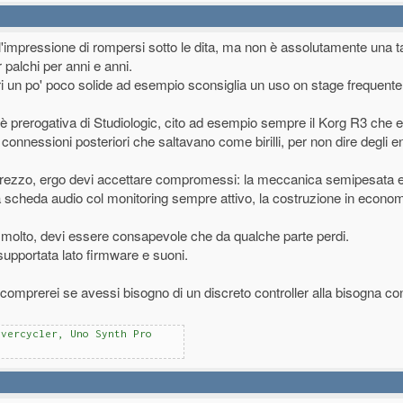
l'impressione di rompersi sotto le dita, ma non è assolutamente una ta
 palchi per anni e anni.
ri un po' poco solide ad esempio sconsiglia un uso on stage frequente
n è prerogativa di Studiologic, cito ad esempio sempre il Korg R3 che e
e connessioni posteriori che saltavano come birilli, per non dire degli 
o prezzo, ergo devi accettare compromessi: la meccanica semipesata e
la scheda audio col monitoring sempre attivo, la costruzione in econom
molto, devi essere consapevole che da qualche parte perdi.
pportata lato firmware e suoni.
 comprerei se avessi bisogno di un discreto controller alla bisogna con
Overcycler, Uno Synth Pro