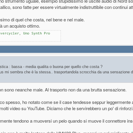
o strumento uguale, esempio stupidissimo le uscite audio di Nord so
lico, sono fatte per essere virtualmente indistruttibile con continui a
esimo di quel che costa, nel bene e nel male.
à un acquisto ottimo.
Overcycler, Uno Synth Pro
stica : bassa - media qualita o buona per quello che costa ?
s mi sembra che è la stessa.. trasportandola scrocchia da una sensazione di
 non sono neanche male. Al trasporto non da una brutta sensazione.
co spesso, ho notato come se il case tendesse seppur leggermente a
olti video su YouTube. Diciamo che le servirebbero un po' di rinforzi
iormente tendono a muoversi un pelo quando si muove il connettore inse