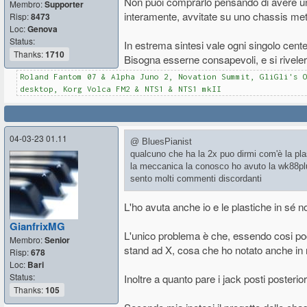
Non puoi comprarlo pensando di avere un
Membro:
Supporter
interamente, avvitate su uno chassis metal
Risp:
8473
Loc:
Genova
Status:
In estrema sintesi vale ogni singolo cent
Thanks:
1710
Bisogna esserne consapevoli, e si riveler
Roland Fantom 07 & Alpha Juno 2, Novation Summit, GliGli's 
desktop, Korg Volca FM2 & NTS1 & NTS1 mkII
04-03-23 01.11
@ BluesPianist
qualcuno che ha la 2x puo dirmi com'è la pla
la meccanica la conosco ho avuto la wk88plu
sento molti commenti discordanti
L'ho avuta anche io e le plastiche in sé
GianfrixMG
L'unico problema è che, essendo cosi po
Membro:
Senior
stand ad X, cosa che ho notato anche in m
Risp:
678
Loc:
Bari
Status:
Inoltre a quanto pare i jack posti poster
Thanks:
105