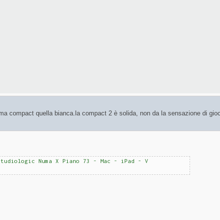
a compact quella bianca.la compact 2 è solida, non da la sensazione di gioc
Studiologic Numa X Piano 73 - Mac - iPad - V