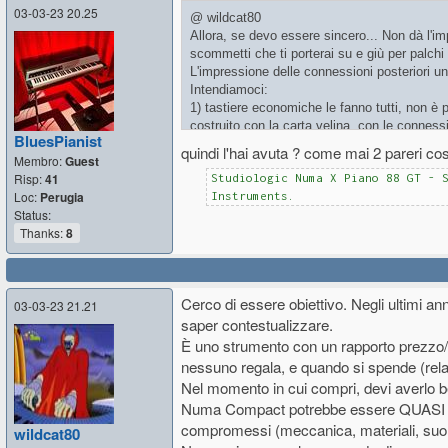
03-03-23 20.25
@ wildcat80
Allora, se devo essere sincero... Non dà l'i
scommetti che ti porterai su e giù per palchi 
L'impressione delle connessioni posteriori u
Intendiamoci:
1) tastiere economiche le fanno tutti, non è 
costruito con la carta velina, con le conness
BluesPianist
parametri;
quindi l'hai avuta ? come mai 2 pareri cos
Membro:
Guest
2) è una tastiera che offre molto a poco pr
Risp:
41
Studiologic Numa X Piano 88 GT - 
suoni non sempre di livello, la scheda audio
Loc:
Perugia
Instruments.
Status:
Quindi, se vuoi spendere poco ma avere mol
Thanks:
8
E comunque, bonus non da poco, è ben suppo
La ricomprerei? Credo di no, o meglio, la co
accettabili.
Cerco di essere obiettivo. Negli ultimi a
03-03-23 21.21
saper contestualizzare.
È uno strumento con un rapporto prezzo/
nessuno regala, e quando si spende (rel
Nel momento in cui compri, devi averlo b
Numa Compact potrebbe essere QUASI un 
compromessi (meccanica, materiali, suo
wildcat80