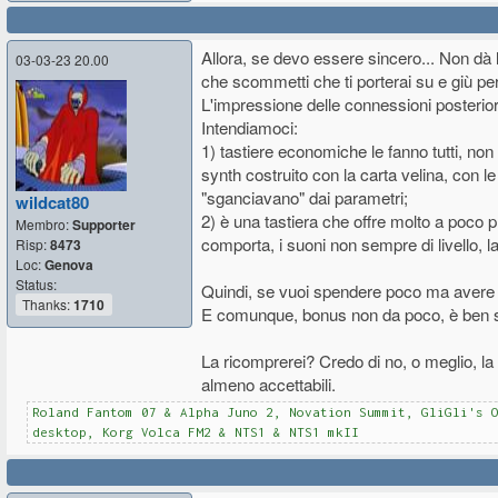
Allora, se devo essere sincero... Non dà 
03-03-23 20.00
che scommetti che ti porterai su e giù per
L'impressione delle connessioni posterio
Intendiamoci:
1) tastiere economiche le fanno tutti, no
synth costruito con la carta velina, con l
"sganciavano" dai parametri;
wildcat80
2) è una tastiera che offre molto a poc
Membro:
Supporter
comporta, i suoni non sempre di livello, 
Risp:
8473
Loc:
Genova
Status:
Quindi, se vuoi spendere poco ma avere 
Thanks:
1710
E comunque, bonus non da poco, è ben su
La ricomprerei? Credo di no, o meglio, la
almeno accettabili.
Roland Fantom 07 & Alpha Juno 2, Novation Summit, GliGli's 
desktop, Korg Volca FM2 & NTS1 & NTS1 mkII