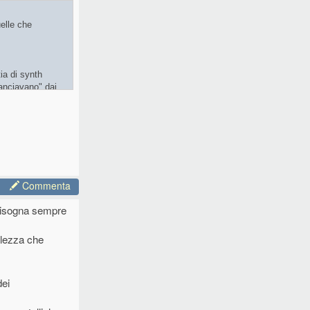
uelle che
ia di synth
ganciavano" dai
 comporta, i
Commenta
usi almeno
 bisogna sempre
olezza che
dei