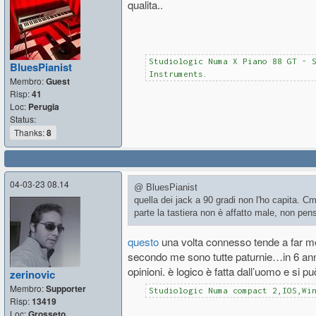
qualita..
Studiologic Numa X Piano 88 GT - 
BluesPianist
Instruments.
Membro:
Guest
Risp:
41
Loc:
Perugia
Status:
Thanks:
8
04-03-23 08.14
@ BluesPianist
quella dei jack a 90 gradi non l'ho capita. 
parte la tastiera non è affatto male, non pen
questo
una volta connesso tende a far me
secondo me sono tutte paturnie…in 6 anni
opinioni. è logico è fatta dall’uomo e si p
zerinovic
Membro:
Supporter
Studiologic Numa compact 2,IOS,Wi
Risp:
13419
Loc:
Grosseto