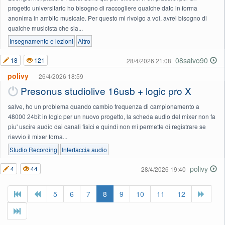
progetto universitario ho bisogno di raccogliere qualche dato in forma
anonima in ambito musicale. Per questo mi rivolgo a voi, avrei bisogno di
qualche musicista che sia...
Insegnamento e lezioni
Altro
08salvo90
18
121
28/4/2026 21:08
polivy
26/4/2026 18:59
Presonus studiolive 16usb + logic pro X
salve, ho un problema quando cambio frequenza di campionamento a
48000 24bit in logic per un nuovo progetto, la scheda audio del mixer non fa
piu' uscire audio dai canali fisici e quindi non mi permette di registrare se
riavvio il mixer torna...
Studio Recording
Interfaccia audio
polivy
4
44
28/4/2026 19:40
5
6
7
8
9
10
11
12