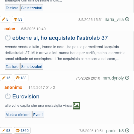
Tastiere
Sintetizzatori
ilaria_villa
5
53
8/5/2026 15:51
calav
6/5/2026 10:49
ebbene si, ho acquistato l'astrolab 37
Avendo venduto tutto , tranne le nord , ho potuto permettermi l'acquisto
dell'astrolab 37. Mi è arrivato ieri, suona bene per carità, ma ho le orecchie
ormai abituate ad omnisphere. L'ho acquistato come scorta nel caso,...
Tastiere
Sintetizzatori
mrrudyrioly
15
183
7/5/2026 20:10
anonimo
14/5/2017 01:42
Eurovision
alle volte capita che una meraviglia vinca
Musica dintorni
Eventi
paolo_b3
93
4860
7/5/2026 19:51