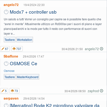
angelo72
19/4/2024 22:30
Modx7 + controller usb
Un saluto a tutti Vorrei un consiglio per capire se è possibile fare quello che
“avrei in mente” Attualmente utilizzo un Rd300sx per i suoni di piano e layer
piano/pad/archi e la modx per tutto il resto con performance di suoni con
layer e...
Tastiere
Workstation
angelo72
67
737
30/4/2026 21:50
Sbaffone
29/4/2026 17:47
OSMOSE Ce
Osmose
Tastiere
MasterKeyboard
zaphod
5
73
30/4/2026 08:50
serpaven
29/4/2026 14:54
[Mercatino] Rode K2 microfono valvolare da