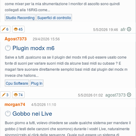
come mixer per la mia strumentazione I monitor di ascolto sono quindi
collegati alla 16RIG come...
Studio Recording
Superfici di controllo
afr
6
45
5/5/2026 19:46
Agost7373
29/4/2026 15:56
Plugin modx m6
Salve a tutti ,qualcuno sa se il plugin del modx m6 può essere usato come
fonte di suoni per variare suoni midi da alcune basi midi su cubase ? E
magari fare suonare direttamente semplici basi midi dal plugin del modx m
invece che halions...
Cpu Software
Plug In
agost7373
3
74
5/5/2026 01:02
morgan74
4/5/2026 11:10
Gobbo nei Live
Buon giorno a tutti, volevo chiedere se usate qualche sistema per mandare il
gobbo (i testi delle canzoni che scorrono) durante i vostri Live, naturalmente
sincronizzato al click delle sequenze. Quale può essere un sistema di