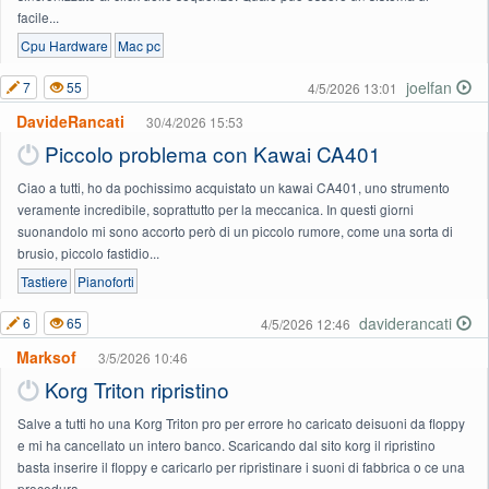
facile...
Cpu Hardware
Mac pc
joelfan
7
55
4/5/2026 13:01
DavideRancati
30/4/2026 15:53
Piccolo problema con Kawai CA401
Ciao a tutti, ho da pochissimo acquistato un kawai CA401, uno strumento
veramente incredibile, soprattutto per la meccanica. In questi giorni
suonandolo mi sono accorto però di un piccolo rumore, come una sorta di
brusio, piccolo fastidio...
Tastiere
Pianoforti
daviderancati
6
65
4/5/2026 12:46
Marksof
3/5/2026 10:46
Korg Triton ripristino
Salve a tutti ho una Korg Triton pro per errore ho caricato deisuoni da floppy
e mi ha cancellato un intero banco. Scaricando dal sito korg il ripristino
basta inserire il floppy e caricarlo per ripristinare i suoni di fabbrica o ce una
procedura...