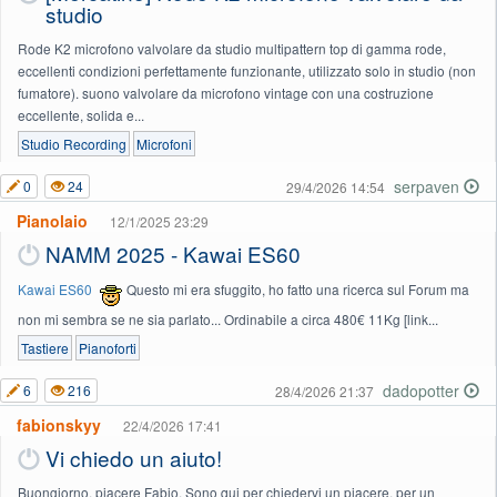
studio
Rode K2 microfono valvolare da studio multipattern top di gamma rode,
eccellenti condizioni perfettamente funzionante, utilizzato solo in studio (non
fumatore). suono valvolare da microfono vintage con una costruzione
eccellente, solida e...
Studio Recording
Microfoni
serpaven
0
24
29/4/2026 14:54
Pianolaio
12/1/2025 23:29
NAMM 2025 - Kawai ES60
Kawai ES60
Questo mi era sfuggito, ho fatto una ricerca sul Forum ma
non mi sembra se ne sia parlato... Ordinabile a circa 480€ 11Kg [link...
Tastiere
Pianoforti
dadopotter
6
216
28/4/2026 21:37
fabionskyy
22/4/2026 17:41
Vi chiedo un aiuto!
Buongiorno, piacere Fabio. Sono qui per chiedervi un piacere, per un