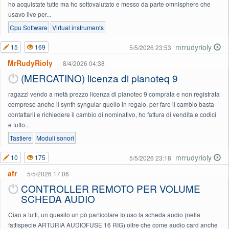
ho acquistate tutte ma ho sottovalutato e messo da parte omnisphere che
usavo live per...
Cpu Software
Virtual instruments
mrrudyrioly
15
169
5/5/2026 23:53
MrRudyRioly
8/4/2026 04:38
(MERCATINO) licenza di pianoteq 9
ragazzi vendo a metà prezzo licenza di pianotec 9 comprata e non registrata
compreso anche il synth syngular quello in regalo, per fare il cambio basta
contattarli e richiedere il cambio di nominativo, ho fattura di vendita e codici
e tutto...
Tastiere
Moduli sonori
mrrudyrioly
10
175
5/5/2026 23:18
afr
5/5/2026 17:06
CONTROLLER REMOTO PER VOLUME
SCHEDA AUDIO
Ciao a tutti, un quesito un pò particolare Io uso la scheda audio (nella
fattispecie ARTURIA AUDIOFUSE 16 RIG) oltre che come audio card anche