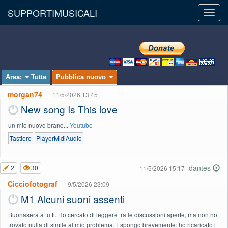
SUPPORTIMUSICALI
Toggl
navig
Area:
Tutte
Pubblica nuovo
morgan74
11/5/2026 13:45
New song Is This love
un mio nuovo brano...
Youtube
Tastiere
PlayerMidiAudio
dantes
2
30
11/5/2026 15:17
Cicciofotograf
9/5/2026 23:09
M1 Alcuni suoni assenti
Buonasera a tutti. Ho cercato di leggere tra le discussioni aperte, ma non ho
trovato nulla di simile al mio problema. Espongo brevemente: ho ricaricato i