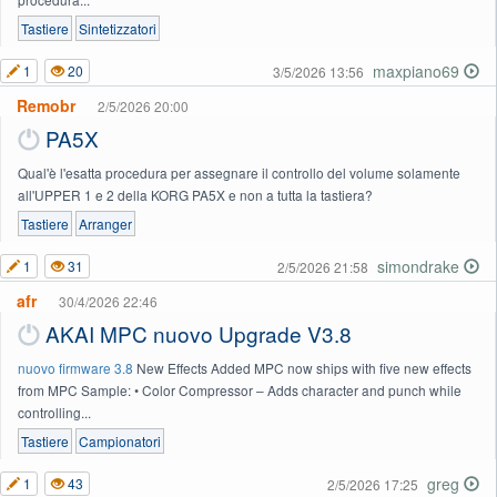
Tastiere
Sintetizzatori
maxpiano69
1
20
3/5/2026 13:56
Remobr
2/5/2026 20:00
PA5X
Qual'è l'esatta procedura per assegnare il controllo del volume solamente
all'UPPER 1 e 2 della KORG PA5X e non a tutta la tastiera?
Tastiere
Arranger
simondrake
1
31
2/5/2026 21:58
afr
30/4/2026 22:46
AKAI MPC nuovo Upgrade V3.8
nuovo firmware 3.8
New Effects Added MPC now ships with five new effects
from MPC Sample: • Color Compressor – Adds character and punch while
controlling...
Tastiere
Campionatori
greg
1
43
2/5/2026 17:25