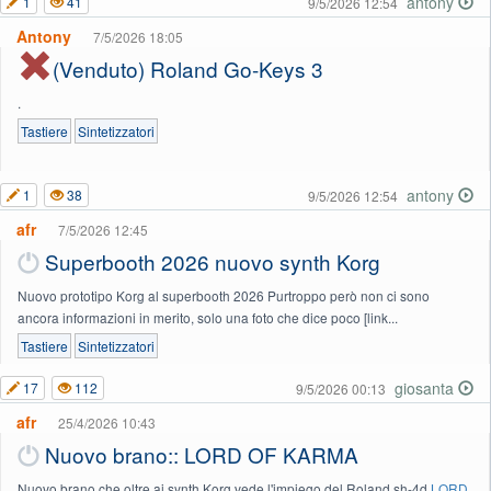
antony
1
41
9/5/2026 12:54
Antony
7/5/2026 18:05
(Venduto) Roland Go-Keys 3
.
Tastiere
Sintetizzatori
antony
1
38
9/5/2026 12:54
afr
7/5/2026 12:45
Superbooth 2026 nuovo synth Korg
Nuovo prototipo Korg al superbooth 2026 Purtroppo però non ci sono
ancora informazioni in merito, solo una foto che dice poco [link...
Tastiere
Sintetizzatori
giosanta
17
112
9/5/2026 00:13
afr
25/4/2026 10:43
Nuovo brano:: LORD OF KARMA
Nuovo brano che oltre ai synth Korg vede l'impiego del Roland sh-4d
LORD