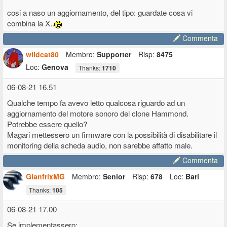
cosi a naso un aggiornamento, del tipo: guardate cosa vi
combina la X..
Commenta
wildcat80
Membro:
Supporter
Risp:
8475
Loc:
Genova
Thanks:
1710
06-08-21 16.51
Qualche tempo fa avevo letto qualcosa riguardo ad un
aggiornamento del motore sonoro del clone Hammond.
Potrebbe essere quello?
Magari mettessero un firmware con la possibilità di disabilitare il
monitoring della scheda audio, non sarebbe affatto male.
Commenta
GianfrixMG
Membro:
Senior
Risp:
678
Loc:
Bari
Thanks:
105
06-08-21 17.00
Se implementassero: