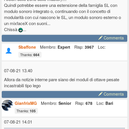
Quindi potrebbe essere una estensione della famiglia SL con
modulo sonoro integrato o, continuando con il concetto di
modularità con cui nascono le SL, un modulo sonoro esterno o
un mixfaceX con suoni...
Chissà
...
Commenta
Sbaffone
Membro:
Expert
Risp:
3967
Loc:
Thanks:
664
07-08-21 13.40
Allora da notizie interne pare siano dei moduli di ottave pesate
incastrabili tipo lego
Commenta
GianfrixMG
Membro:
Senior
Risp:
678
Loc:
Bari
Thanks:
105
07-08-21 14.01