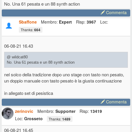
No. Una 61 pesata e un 88 synth action
Commenta
Sbaffone
Membro:
Expert
Risp:
3967
Loc:
Thanks:
664
06-08-21 16.43
@ wildcat80
No. Una 61 pesata e un 88 synth action
nel solco della tradizione dopo uno stage con tasto non pesato,
un doppio manuale con tasto pesato è la giusta continuazione
in allegato set di pesistica
Commenta
zerinovic
Membro:
Supporter
Risp:
13419
Loc:
Grosseto
Thanks:
1489
06-08-21 16.45