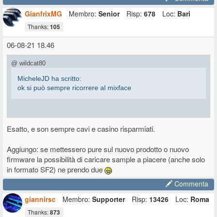
GianfrixMG
Membro:
Senior
Risp:
678
Loc:
Bari
Thanks:
105
06-08-21 18.46
@ wildcat80
MicheleJD ha scritto:
ok si può sempre ricorrere al mixface
Purtroppo no, il Mixface funziona solo su strumenti che non
Esatto, e son sempre cavi e casino risparmiati.
supportano l'audio over USB
per usarlo ad esempio con le
Compact si è obbligati a passare tramite host su PC/Mac
Aggiungo: se mettessero pure sul nuovo prodotto o nuovo
firmware la possibilità di caricare sample a piacere (anche solo
in formato SF2) ne prendo due
Commenta
giannirsc
Membro:
Supporter
Risp:
13426
Loc:
Roma
Thanks:
873