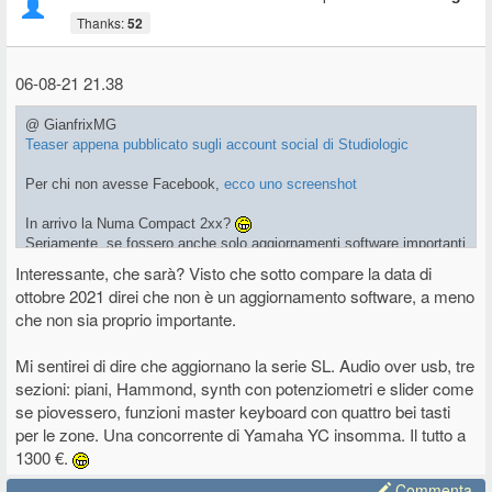
Thanks:
52
06-08-21 21.38
@ GianfrixMG
Teaser appena pubblicato sugli account social di Studiologic
Per chi non avesse Facebook,
ecco uno screenshot
In arrivo la Numa Compact 2xx?
Seriamente, se fossero anche solo aggiornamenti software importanti
per la suddetta tastiera o un nuovo prodotto, sarebbe buono. Cosa
Interessante, che sarà? Visto che sotto compare la data di
potremmo aspettarci?
ottobre 2021 direi che non è un aggiornamento software, a meno
che non sia proprio importante.
Mi sentirei di dire che aggiornano la serie SL. Audio over usb, tre
sezioni: piani, Hammond, synth con potenziometri e slider come
se piovessero, funzioni master keyboard con quattro bei tasti
per le zone. Una concorrente di Yamaha YC insomma. Il tutto a
1300 €.
Commenta