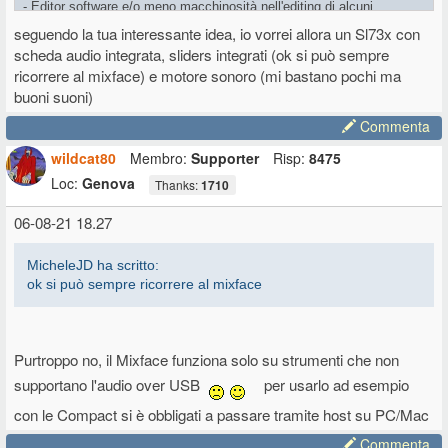
- Editor software e/o meno macchinosità nell'editing di alcuni
parametri
seguendo la tua interessante idea, io vorrei allora un Sl73x con
scheda audio integrata, sliders integrati (ok si può sempre
Probabilmente correrei a comprare la 2x all'istante.
ricorrere al mixface) e motore sonoro (mi bastano pochi ma
buoni suoni)
Più probabilmente mi aspetterei un nuovo prodotto visto l'hype che si
crea con un annuncio. Magari una NC3 con TP8/Piano ed un pelo più
Commenta
profonda oppure una SL88x con motore interno ed audio via USB
wildcat80
Membro:
Supporter
Risp:
8475
Loc:
Genova
Thanks:
1710
06-08-21 18.27
MicheleJD ha scritto:
ok si può sempre ricorrere al mixface
Purtroppo no, il Mixface funziona solo su strumenti che non
supportano l'audio over USB
per usarlo ad esempio
con le Compact si è obbligati a passare tramite host su PC/Mac
Commenta