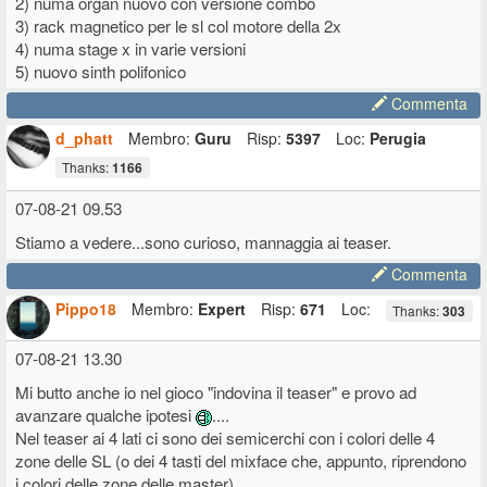
2) numa organ nuovo con versione combo
3) rack magnetico per le sl col motore della 2x
4) numa stage x in varie versioni
5) nuovo sinth polifonico
Commenta
d_phatt
Membro:
Guru
Risp:
5397
Loc:
Perugia
Thanks:
1166
07-08-21 09.53
Stiamo a vedere...sono curioso, mannaggia ai teaser.
Commenta
Pippo18
Membro:
Expert
Risp:
671
Loc:
Thanks:
303
07-08-21 13.30
Mi butto anche io nel gioco "indovina il teaser" e provo ad
avanzare qualche ipotesi
....
Nel teaser ai 4 lati ci sono dei semicerchi con i colori delle 4
zone delle SL (o dei 4 tasti del mixface che, appunto, riprendono
i colori delle zone delle master)....