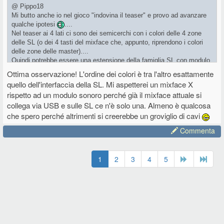
@ Pippo18
Mi butto anche io nel gioco "indovina il teaser" e provo ad avanzare
qualche ipotesi
....
Nel teaser ai 4 lati ci sono dei semicerchi con i colori delle 4 zone
delle SL (o dei 4 tasti del mixface che, appunto, riprendono i colori
delle zone delle master)....
Quindi potrebbe essere una estensione della famiglia SL con modulo
sonoro integrato o, continuando con il concetto di modularità con cui
Ottima osservazione! L'ordine dei colori è tra l'altro esattamente
nascono le SL, un modulo sonoro esterno o un mixfaceX con suoni...
quello dell'interfaccia della SL. Mi aspetterei un mixface X
Chissà
...
rispetto ad un modulo sonoro perché già il mixface attuale si
collega via USB e sulle SL ce n'è solo una. Almeno è qualcosa
che spero perché altrimenti si creerebbe un groviglio di cavi
Commenta
1
2
3
4
5