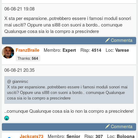
06-08-21 19.08
X sta per espansione..potrebbero essere i famosi moduli sonori
mai usciti? Oppure una sl88 con suoni a bordo.. comunque
Qualunque cosa sia io la compro a prescindere
Commenta
FranzBraile
Membro:
Expert
Risp:
4514
Loc:
Varese
Thanks:
564
06-08-21 20.35
@ giannirsc
X sta per espansione..potrebbero essere i famosi moduli sonori mai
usciti? Oppure una sl88 con suoni a bordo.. comunque Qualunque
cosa sia io la compro a prescindere
..comunque Qualunque cosa sia io non la compro a prescindere!
Commenta
Jackcats73
Membro:
Senior
Risp:
307
Loc:
Bologna