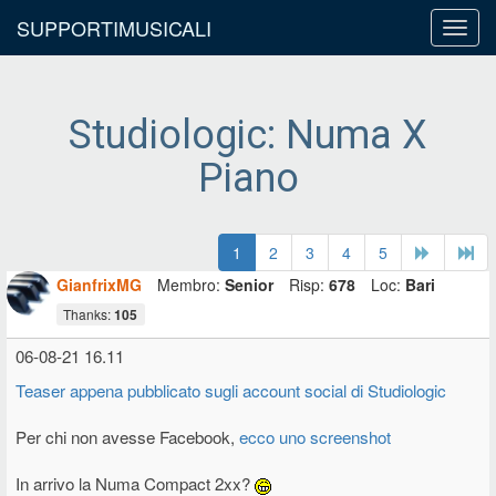
SUPPORTIMUSICALI
Toggl
navig
Studiologic: Numa X
Piano
1
2
3
4
5
GianfrixMG
Membro:
Senior
Risp:
678
Loc:
Bari
Thanks:
105
06-08-21 16.11
Teaser appena pubblicato sugli account social di Studiologic
Per chi non avesse Facebook,
ecco uno screenshot
In arrivo la Numa Compact 2xx?