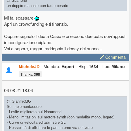
@ Sbaffone
un doppio manuale con tasto pesato
Mi fai scassare
Apri un crowdfunding e ti finanzio.
Oppure segnalo l'idea a Casio e ci escono due px5s sovrapposti
in configurazione biplano.
Vai a sapere, magari raddoppia il decay del suono...
Commenta
MicheleJD
Membro:
Expert
Risp:
1634
Loc:
Milano
Thanks:
368
06-08-21 18.06
@ GianfrixMG
Se implementassero:
- Leslie migliorato sull'Hammond
- Meno limitazioni sul motore synth (con modalità mono, legato)
- Curve di velocità editabili stile SL
- Possibilità di effettare le parti interne via software