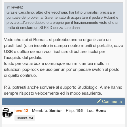
Potrebbe essere necessario isolare il ring...
@ level42
Grazie Cecchino, altro che vecchiaia, hai fatto un'analisi precisa e
puntuale del problema. Sarei tentato di acquistare il pedale Roland e
provare....l'unico dubbio era proprio per il funzionamento visto che si
tratta di emulare un SLP3-D senza fare danni
Vedo che sei di Roma... si potrebbe anche organizzare un
presti-test (o un incontro in campo neutro muniti di portatile, cavo
USB e cuffia) se non vuoi rischiare di buttare i soldi per
l'acquisto del pedale.
Io sto per ora ai box e comunque non mi cambia molto in
situazioni pop-rock se uso per un po' un pedale switch al posto
di quello continuo.
P.S. potresti anche scrivere al supporto Studiologic. A me hanno
sempre risposto velocemente ed in modo esauriente.
Commenta
level42
Membro:
Senior
Risp:
195
Loc:
Roma
Thanks:
24