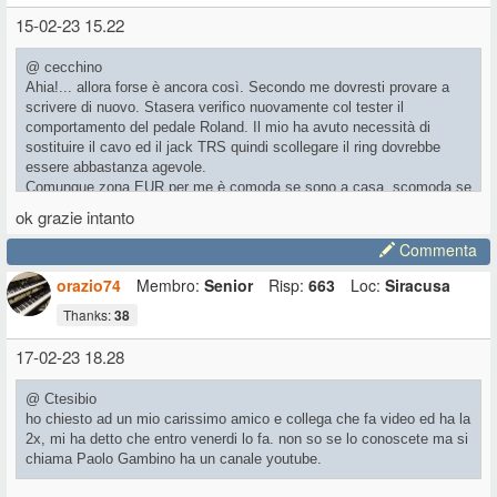
15-02-23 15.22
@ cecchino
Ahia!... allora forse è ancora così. Secondo me dovresti provare a
scrivere di nuovo. Stasera verifico nuovamente col tester il
comportamento del pedale Roland. Il mio ha avuto necessità di
sostituire il cavo ed il jack TRS quindi scollegare il ring dovrebbe
essere abbastanza agevole.
Comunque zona EUR per me è comoda se sono a casa, scomoda se
sono al lavoro, ma un punto d'incontro si può sempre trovare. Magari
ok grazie intanto
proseguendo in PM, poi i risultati li condividiamo qui a beneficio di
tutti.
Commenta
orazio74
Membro:
Senior
Risp:
663
Loc:
Siracusa
Thanks:
38
17-02-23 18.28
@ Ctesibio
ho chiesto ad un mio carissimo amico e collega che fa video ed ha la
2x, mi ha detto che entro venerdi lo fa. non so se lo conoscete ma si
chiama Paolo Gambino ha un canale youtube.