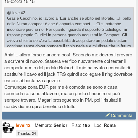
15-02-23 15.15
@ level42
Grazie Cecchino, io lavoro all'Eur anche se abito nel litorale.....Il bello
della Numa compact è che è appunto compact.....Ci si potrebbe
incontrare perchè no. Per quanto riguarda il supporto Studiologic mi
rispose proprio Giudici in persona quando acquistai la Compact. Gli
avevo chiesto se c'era la possibilità di acquistare un pedale sustain
continuo senza dover prendere il triplo pedale e mi disse che in futuro
forse era in programma ma non per ora (questo accadeva un'anno e
Ahia!... allora forse è ancora così. Secondo me dovresti provare
mezzo fa).
a scrivere di nuovo. Stasera verifico nuovamente col tester il
comportamento del pedale Roland. Il mio ha avuto necessità di
sostituire il cavo ed il jack TRS quindi scollegare il ring dovrebbe
essere abbastanza agevole.
Comunque zona EUR per me è comoda se sono a casa,
scomoda se sono al lavoro, ma un punto d'incontro si può
sempre trovare. Magari proseguendo in PM, poi i risultati li
condividiamo qui a beneficio di tutti.
Commenta
level42
Membro:
Senior
Risp:
195
Loc:
Roma
Thanks:
24