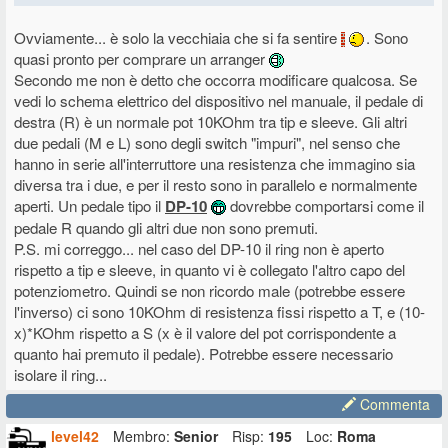
Ovviamente... è solo la vecchiaia che si fa sentire
. Sono
quasi pronto per comprare un arranger
Secondo me non è detto che occorra modificare qualcosa. Se
vedi lo schema elettrico del dispositivo nel manuale, il pedale di
destra (R) è un normale pot 10KOhm tra tip e sleeve. Gli altri
due pedali (M e L) sono degli switch "impuri", nel senso che
hanno in serie all'interruttore una resistenza che immagino sia
diversa tra i due, e per il resto sono in parallelo e normalmente
aperti. Un pedale tipo il
DP-10
dovrebbe comportarsi come il
pedale R quando gli altri due non sono premuti.
P.S. mi correggo... nel caso del DP-10 il ring non è aperto
rispetto a tip e sleeve, in quanto vi è collegato l'altro capo del
potenziometro. Quindi se non ricordo male (potrebbe essere
l'inverso) ci sono 10KOhm di resistenza fissi rispetto a T, e (10-
x)*KOhm rispetto a S (x è il valore del pot corrispondente a
quanto hai premuto il pedale). Potrebbe essere necessario
isolare il ring...
Commenta
level42
Membro:
Senior
Risp:
195
Loc:
Roma