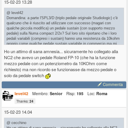
15-02-23 13.28
@ level42
Domandina: a parte l'SPL3/D (triplo pedale originale Studiologic) c'è
qualcuno che è riuscito ad utilizzare con successo (magari con
qualche piccola modifica) un pedale sustain (con supporto mezzo
pedale) sulla Numa compact 2/2x? Sul loro sito riportano che i loro
pedali variabili (compresi i sustain) hanno una resistenza da 10kohm
proprio come qualche pedale sustain variabile in commercio ma mi
chiedevo se era possibile utilizzare un prodotto singolo invece di
Ho un attimo di sana amnesia... sicuramente ho collegato alla
acquistare tutto il trittico.
NC2 che avevo un pedale Roland FP-10 (che ha la funzione
mezzo pedale con un potenziometro da 10KOhm come
richiesto) ma non ricordo se funzionasse da mezzo pedale o
solo da pedale switch
Commenta
level42
Membro:
Senior
Risp:
195
Loc:
Roma
Thanks:
24
15-02-23 14.04
@ cecchino
Ho un attimo di sana amnesia... sicuramente ho collegato alla NC2