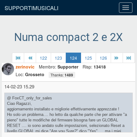
SUPPORTIMUSICALI
Toggl
navig
Numa compact 2 e 2X
122
123
124
125
126
zerinovic
Membro:
Supporter
Risp:
13418
Loc:
Grosseto
Thanks:
1489
14-02-23 15.29
@ FoxCT_only_for_sales
Ciao Ragazzi,
aggiornamento installato e migliorie effettivamente apprezzate !
Ho solo un problema.... ho letto da qualche parte che per attivare "a
pieno" tutte le modifiche del firmware bisogna fare un GLOBAL
RESET .... io sono andato sulle impostazioni, selezionato Reset a
livello GLOBAL mi dice "Are you Sure?" dico "Yes" .... ma i miei
"preset" restano esattamente come sono! Ho "volontariamente"