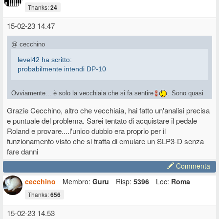
Thanks:
24
15-02-23 14.47
@ cecchino
level42 ha scritto:
probabilmente intendi DP-10
Ovviamente... è solo la vecchiaia che si fa sentire
. Sono quasi
pronto per comprare un arranger
Grazie Cecchino, altro che vecchiaia, hai fatto un'analisi precisa
Secondo me non è detto che occorra modificare qualcosa. Se vedi lo
e puntuale del problema. Sarei tentato di acquistare il pedale
schema elettrico del dispositivo nel manuale, il pedale di destra (R) è
un normale pot 10KOhm tra tip e sleeve. Gli altri due pedali (M e L)
Roland e provare....l'unico dubbio era proprio per il
sono degli switch "impuri", nel senso che hanno in serie
funzionamento visto che si tratta di emulare un SLP3-D senza
all'interruttore una resistenza che immagino sia diversa tra i due, e
fare danni
per il resto sono in parallelo e normalmente aperti. Un pedale tipo il
DP-10
dovrebbe comportarsi come il pedale R quando gli altri due
Commenta
non sono premuti.
cecchino
Membro:
Guru
Risp:
5396
Loc:
Roma
P.S. mi correggo... nel caso del DP-10 il ring non è aperto rispetto a
tip e sleeve, in quanto vi è collegato l'altro capo del potenziometro.
Thanks:
656
Quindi se non ricordo male (potrebbe essere l'inverso) ci sono
10KOhm di resistenza fissi rispetto a T, e (10-x)*KOhm rispetto a S
15-02-23 14.53
(x è il valore del pot corrispondente a quanto hai premuto il pedale).