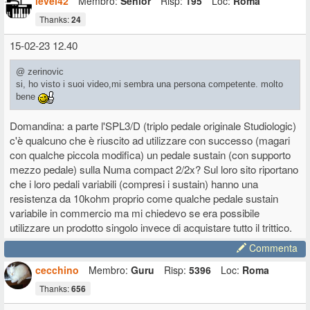
level42
Membro:
Senior
Risp:
195
Loc:
Roma
Thanks:
24
15-02-23 12.40
@ zerinovic
si, ho visto i suoi video,mi sembra una persona competente. molto
bene
Domandina: a parte l'SPL3/D (triplo pedale originale Studiologic)
c'è qualcuno che è riuscito ad utilizzare con successo (magari
con qualche piccola modifica) un pedale sustain (con supporto
mezzo pedale) sulla Numa compact 2/2x? Sul loro sito riportano
che i loro pedali variabili (compresi i sustain) hanno una
resistenza da 10kohm proprio come qualche pedale sustain
variabile in commercio ma mi chiedevo se era possibile
utilizzare un prodotto singolo invece di acquistare tutto il trittico.
Commenta
cecchino
Membro:
Guru
Risp:
5396
Loc:
Roma
Thanks:
656