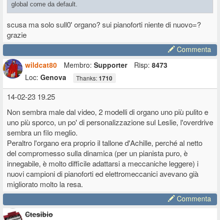
global come da default.
scusa ma solo sull0' organo? sui pianoforti niente di nuovo=?
grazie
Commenta
wildcat80
Membro:
Supporter
Risp:
8473
Loc:
Genova
Thanks:
1710
14-02-23 19.25
Non sembra male dal video, 2 modelli di organo uno più pulito e
uno più sporco, un po' di personalizzazione sul Leslie, l'overdrive
sembra un filo meglio.
Peraltro l'organo era proprio il tallone d'Achille, perché al netto
del compromesso sulla dinamica (per un pianista puro, è
innegabile, è molto difficile adattarsi a meccaniche leggere) i
nuovi campioni di pianoforti ed elettromeccanici avevano già
migliorato molto la resa.
Commenta
Ctesibio