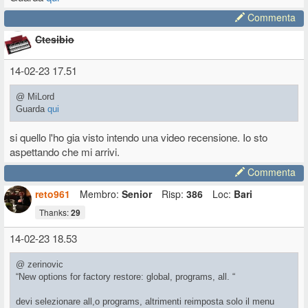
Commenta
Ctesibio
14-02-23 17.51
@ MiLord
Guarda
qui
si quello l'ho gia visto intendo una video recensione. Io sto
aspettando che mi arrivi.
Commenta
reto961
Membro:
Senior
Risp:
386
Loc:
Bari
Thanks:
29
14-02-23 18.53
@ zerinovic
“New options for factory restore: global, programs, all. “
devi selezionare all,o programs, altrimenti reimposta solo il menu