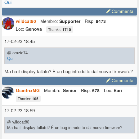
Qui
Commenta
wildcat80
Membro:
Supporter
Risp:
8473
Loc:
Genova
Thanks:
1710
17-02-23 18.45
@ orazio74
Qui
Ma ha il display fallato? È un bug introdotto dal nuovo firmware?
Commenta
GianfrixMG
Membro:
Senior
Risp:
678
Loc:
Bari
Thanks:
105
17-02-23 18.59
@ wildcat80
Ma ha il display fallato? È un bug introdotto dal nuovo firmware?