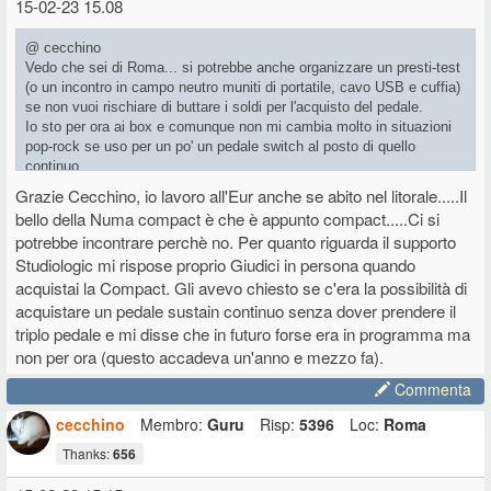
15-02-23 15.08
@ cecchino
Vedo che sei di Roma... si potrebbe anche organizzare un presti-test
(o un incontro in campo neutro muniti di portatile, cavo USB e cuffia)
se non vuoi rischiare di buttare i soldi per l'acquisto del pedale.
Io sto per ora ai box e comunque non mi cambia molto in situazioni
pop-rock se uso per un po' un pedale switch al posto di quello
continuo.
Grazie Cecchino, io lavoro all'Eur anche se abito nel litorale.....Il
P.S. potresti anche scrivere al supporto Studiologic. A me hanno
bello della Numa compact è che è appunto compact.....Ci si
sempre risposto velocemente ed in modo esauriente.
potrebbe incontrare perchè no. Per quanto riguarda il supporto
Studiologic mi rispose proprio Giudici in persona quando
acquistai la Compact. Gli avevo chiesto se c'era la possibilità di
acquistare un pedale sustain continuo senza dover prendere il
triplo pedale e mi disse che in futuro forse era in programma ma
non per ora (questo accadeva un'anno e mezzo fa).
Commenta
cecchino
Membro:
Guru
Risp:
5396
Loc:
Roma
Thanks:
656