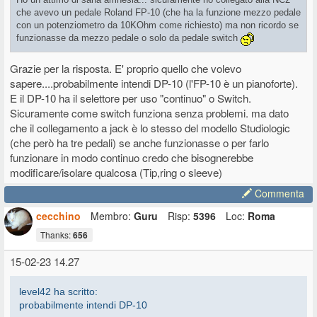
che avevo un pedale Roland FP-10 (che ha la funzione mezzo pedale
con un potenziometro da 10KOhm come richiesto) ma non ricordo se
funzionasse da mezzo pedale o solo da pedale switch
Grazie per la risposta. E' proprio quello che volevo
sapere....probabilmente intendi DP-10 (l'FP-10 è un pianoforte).
E il DP-10 ha il selettore per uso "continuo" o Switch.
Sicuramente come switch funziona senza problemi. ma dato
che il collegamento a jack è lo stesso del modello Studiologic
(che però ha tre pedali) se anche funzionasse o per farlo
funzionare in modo continuo credo che bisognerebbe
modificare/isolare qualcosa (Tip,ring o sleeve)
Commenta
cecchino
Membro:
Guru
Risp:
5396
Loc:
Roma
Thanks:
656
15-02-23 14.27
level42 ha scritto:
probabilmente intendi DP-10