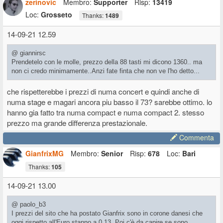
zerinovic
Membro:
Supporter
Risp:
13419
Loc:
Grosseto
Thanks:
1489
14-09-21 12.59
@ giannirsc
Prendetelo con le molle, prezzo della 88 tasti mi dicono 1360.. ma
non ci credo minimamente..Anzi fate finta che non ve l'ho detto...
che rispetterebbe i prezzi di numa concert e quindi anche di
numa stage e magari ancora piu basso il 73? sarebbe ottimo. lo
hanno gia fatto tra numa compact e numa compact 2. stesso
prezzo ma grande differenza prestazionale.
Commenta
GianfrixMG
Membro:
Senior
Risp:
678
Loc:
Bari
Thanks:
105
14-09-21 13.00
@ paolo_b3
I prezzi del sito che ha postato Gianfrix sono in corone danesi che
oggi rispetto all'Euro stanno a 0,13. Poi c'è da capire se sono