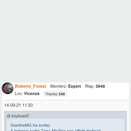
Roberto_Forest
Membro:
Expert
Risp:
3948
Loc:
Vicenza
Thanks:
548
14-09-21 11.50
@ keyboard7
GianfrixMG ha scritto:
4 ingressi audio Zone Mic/line con effetti dedicati