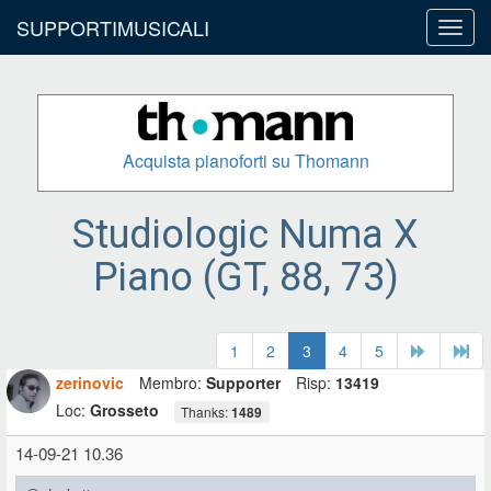
SUPPORTIMUSICALI
Toggl
navig
Acquista pianoforti su Thomann
Studiologic Numa X
Piano (GT, 88, 73)
1
2
3
4
5
zerinovic
Membro:
Supporter
Risp:
13419
Loc:
Grosseto
Thanks:
1489
14-09-21 10.36