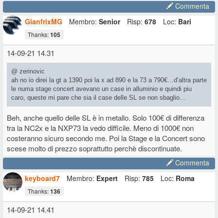
Commenta
GianfrixMG
Membro:
Senior
Risp:
678
Loc:
Bari
Thanks:
105
14-09-21 14.31
@ zerinovic
ah no io direi la gt a 1390 poi la x ad 890 e la 73 a 790€…d’altra parte
le numa stage concert avevano un case in alluminio e quindi piu
caro, queste mi pare che sia il case delle SL se non sbaglio…
Beh, anche quello delle SL è in metallo. Solo 100€ di differenza
tra la NC2x e la NXP73 la vedo difficile. Meno di 1000€ non
costeranno sicuro secondo me. Poi la Stage e la Concert sono
scese molto di prezzo soprattutto perchè discontinuate.
Commenta
keyboard7
Membro:
Expert
Risp:
785
Loc:
Roma
Thanks:
136
14-09-21 14.41