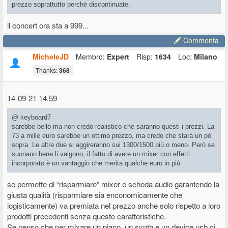
prezzo soprattutto perchè discontinuate.
il concert ora sta a 999...
Commenta
MicheleJD
Membro:
Expert
Risp:
1634
Loc:
Milano
Thanks:
368
14-09-21 14.59
@ keyboard7
sarebbe bello ma non credo realistico che saranno questi i prezzi. La
73 a mille euro sarebbe un ottimo prezzo, ma credo che starà un pò
sopra. Le altre due si aggireranno sui 1300/1500 più o meno. Però se
suonano bene li valgono, il fatto di avere un mixer con effetti
incorporato è un vantaggio che merita qualche euro in più
se permette di “risparmiare” mixer e scheda audio garantendo la
giusta qualità (risparmiare sia enconomicamente che
logisticamente) va premiata nel prezzo anche solo rispetto a loro
prodotti precedenti senza queste caratteristiche.
Se penso che per mixare un piano, un synth e un device usb ci