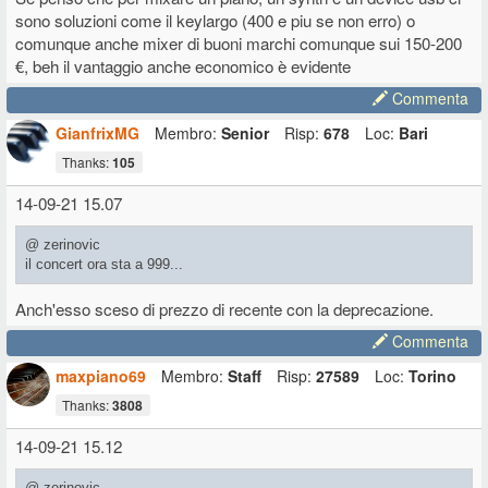
sono soluzioni come il keylargo (400 e piu se non erro) o
comunque anche mixer di buoni marchi comunque sui 150-200
€, beh il vantaggio anche economico è evidente
Commenta
GianfrixMG
Membro:
Senior
Risp:
678
Loc:
Bari
Thanks:
105
14-09-21 15.07
@ zerinovic
il concert ora sta a 999...
Anch'esso sceso di prezzo di recente con la deprecazione.
Commenta
maxpiano69
Membro:
Staff
Risp:
27589
Loc:
Torino
Thanks:
3808
14-09-21 15.12
@ zerinovic