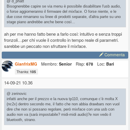
@ d_phatt
Bisognerebbe capire se via menu è possibile disabilitare l'usb audio,
o forse aggiorneranno il firmware del mixface. O forse niente, e le
due cose rimarrano su linee di prodotti separate, d'altra parte su uno
stage piano andrebbe anche bene così...
ah per me hanno fatto bene a farlo cosi: intuitivo e senza troppi
fronzoli…per chi vuole il controllo in tempo reale di parametri.
sarebbe un peccato non sfruttare il mixface.
Commenta
GianfrixMG
Membro:
Senior
Risp:
678
Loc:
Bari
Thanks:
105
14-09-21 10.36
@ zerinovic
infatti anche per il prezzo e la nuova tp110, comunque c’è molta X
(nc2x) dentro secondo me, il fatto che non abbia drawbars non vuol
dire che non si possano regolare, però mixface con una usb con
audio non va (sarà impostabile? midi-midi audio)?e non vedo il
bluetooth, strano.