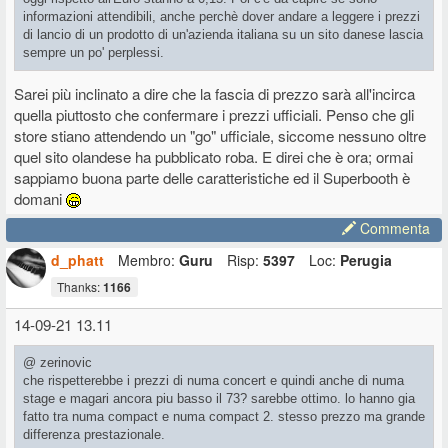
informazioni attendibili, anche perchè dover andare a leggere i prezzi
di lancio di un prodotto di un'azienda italiana su un sito danese lascia
sempre un po' perplessi.
Sarei più inclinato a dire che la fascia di prezzo sarà all'incirca
quella piuttosto che confermare i prezzi ufficiali. Penso che gli
store stiano attendendo un "go" ufficiale, siccome nessuno oltre
quel sito olandese ha pubblicato roba. E direi che è ora; ormai
sappiamo buona parte delle caratteristiche ed il Superbooth è
domani
Commenta
d_phatt
Membro:
Guru
Risp:
5397
Loc:
Perugia
Thanks:
1166
14-09-21 13.11
@ zerinovic
che rispetterebbe i prezzi di numa concert e quindi anche di numa
stage e magari ancora piu basso il 73? sarebbe ottimo. lo hanno gia
fatto tra numa compact e numa compact 2. stesso prezzo ma grande
differenza prestazionale.