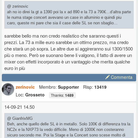
@ zerinovic
ah no io direi la gt a 1390 poi la x ad 890 e la 73 a 790€…d’altra parte
le numa stage concert avevano un case in alluminio e quindi piu
caro, queste mi pare che sia il case delle SL se non sbaglio…
sarebbe bello ma non credo realistico che saranno questi i
prezzi. La 73 a mille euro sarebbe un ottimo prezzo, ma credo
che starà un pò sopra. Le altre due si aggireranno sui 1300/1500
più o meno. Però se suonano bene li valgono, il fatto di avere un
mixer con effetti incorporato è un vantaggio che merita qualche
euro in più
Commenta
zerinovic
Membro:
Supporter
Risp:
13419
Loc:
Grosseto
Thanks:
1489
14-09-21 14.50
@ GianfrixMG
Beh, anche quello delle SL è in metallo. Solo 100€ di differenza tra la
NC2x e la NXP73 la vedo difficile. Meno di 1000€ non costeranno
sicuro secondo me. Poi la Stage e la Concert sono scese molto di