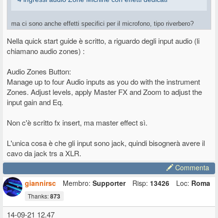
ma ci sono anche effetti specifici per il microfono, tipo riverbero?
se c'è un riverbero accettabile, il mix non serve più, ci attacco
Nella quick start guide è scritto, a riguardo degli input audio (li
arranger e microfono e sono a posto
chiamano audio zones) :
Audio Zones Button:
Manage up to four Audio inputs as you do with the instrument
Zones. Adjust levels, apply Master FX and Zoom to adjust the
input gain and Eq.
Non c'è scritto fx insert, ma master effect sì.
L'unica cosa è che gli input sono jack, quindi bisognerà avere il
cavo da jack trs a XLR.
Commenta
giannirsc
Membro:
Supporter
Risp:
13426
Loc:
Roma
Thanks:
873
14-09-21 12.47