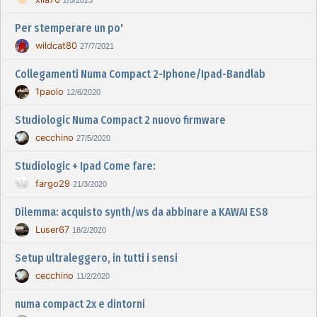
2/5/2023
Per stemperare un po'
wildcat80
27/7/2021
Collegamenti Numa Compact 2-Iphone/Ipad-Bandlab
1paolo
12/6/2020
Studiologic Numa Compact 2 nuovo firmware
cecchino
27/5/2020
Studiologic + Ipad Come fare:
fargo29
21/3/2020
Dilemma: acquisto synth/ws da abbinare a KAWAI ES8
Luser67
18/2/2020
Setup ultraleggero, in tutti i sensi
cecchino
11/2/2020
numa compact 2x e dintorni