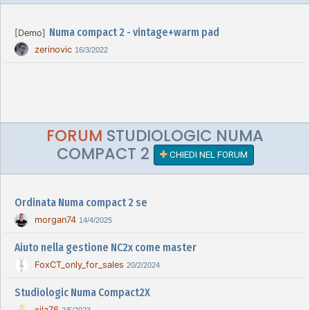
Numa compact 2 - vintage+warm pad
[Demo]
zerinovic
16/3/2022
FORUM
STUDIOLOGIC NUMA
COMPACT 2
CHIEDI NEL FORUM
Ordinata Numa compact 2 se
morgan74
14/4/2025
Aiuto nella gestione NC2x come master
FoxCT_only_for_sales
20/2/2024
Studiologic Numa Compact2X
xila76