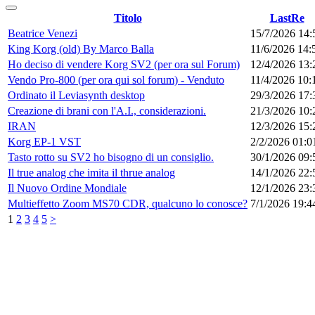
Titolo
LastRe
Beatrice Venezi
15/7/2026 14:
King Korg (old) By Marco Balla
11/6/2026 14:
Ho deciso di vendere Korg SV2 (per ora sul Forum)
12/4/2026 13:
Vendo Pro-800 (per ora qui sol forum) - Venduto
11/4/2026 10:
Ordinato il Leviasynth desktop
29/3/2026 17:
Creazione di brani con l'A.I., considerazioni.
21/3/2026 10:
IRAN
12/3/2026 15:
Korg EP-1 VST
2/2/2026 01:0
Tasto rotto su SV2 ho bisogno di un consiglio.
30/1/2026 09:
Il true analog che imita il thrue analog
14/1/2026 22:
Il Nuovo Ordine Mondiale
12/1/2026 23:
Multieffetto Zoom MS70 CDR, qualcuno lo conosce?
7/1/2026 19:4
1
2
3
4
5
>