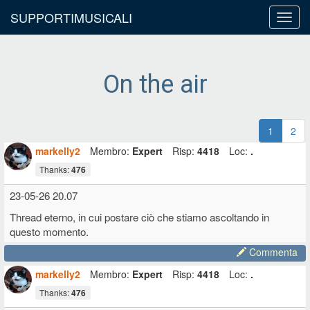
SUPPORTIMUSICALI
Toggl
navig
On the air
1
2
markelly2
Membro:
Expert
Risp:
4418
Loc:
.
Thanks:
476
23-05-26 20.07
Thread eterno, in cui postare ciò che stiamo ascoltando in
questo momento.
Commenta
markelly2
Membro:
Expert
Risp:
4418
Loc:
.
Thanks:
476