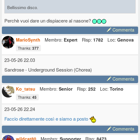
Bellissimo disco.
Perchè vuoi dare un dispiacere al nasone?
Commenta
MarioSynth
Membro:
Expert
Risp:
1782
Loc:
Genova
Thanks:
377
23-05-26 22.03
Sandrose - Underground Session (Chorea)
Commenta
Ko_tatsu
Membro:
Senior
Risp:
252
Loc:
Torino
Thanks:
45
23-05-26 22.24
Faccio direttamente così e siamo a posto
Commenta
wildcat80
Membro:
Supporter
Risp:
8473