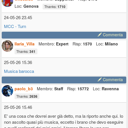
Loc:
Genova
Thanks:
1710
24-05-26 23.45
MCC - Turn
Commenta
Ilaria_Villa
Membro:
Expert
Risp:
1570
Loc:
Milano
Thanks:
341
25-05-26 15.36
Musica barocca
Commenta
paolo_b3
Membro:
Staff
Risp:
15772
Loc:
Ravenna
Thanks:
2636
25-05-26 15.46
E' una cosa che dovrei aver già detto, ma la riporto anche qui. Io
non ascolto quasi più musica, eccetto i brano che devo eseguire
e quelli realizzati dai miei amici, il tempo libero lo uso per