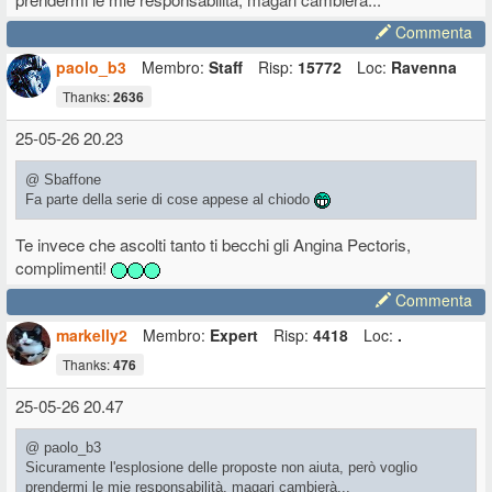
Commenta
paolo_b3
Membro:
Staff
Risp:
15772
Loc:
Ravenna
Thanks:
2636
25-05-26 20.23
@ Sbaffone
Fa parte della serie di cose appese al chiodo
Te invece che ascolti tanto ti becchi gli Angina Pectoris,
complimenti!
Commenta
markelly2
Membro:
Expert
Risp:
4418
Loc:
.
Thanks:
476
25-05-26 20.47
@ paolo_b3
Sicuramente l'esplosione delle proposte non aiuta, però voglio
prendermi le mie responsabilità, magari cambierà...