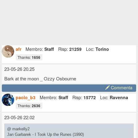
afr
Membro:
Staff
Risp:
21259
Loc:
Torino
Thanks:
1656
23-05-26 20.25
Bark at the moon _ Ozzy Osbourne
Commenta
paolo_b3
Membro:
Staff
Risp:
15772
Loc:
Ravenna
Thanks:
2636
23-05-26 22.02
@ markelly2
Jan Garbarek - I Took Up the Runes (1990)