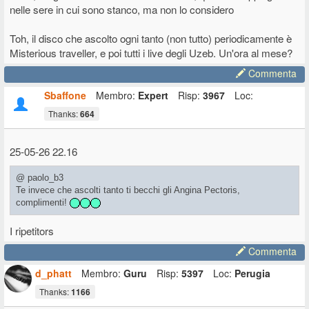
nelle sere in cui sono stanco, ma non lo considero
Toh, il disco che ascolto ogni tanto (non tutto) periodicamente è
Misterious traveller, e poi tutti i live degli Uzeb. Un'ora al mese?
Commenta
Sbaffone
Membro:
Expert
Risp:
3967
Loc:
Thanks:
664
25-05-26 22.16
@ paolo_b3
Te invece che ascolti tanto ti becchi gli Angina Pectoris,
complimenti!
I ripetitors
Commenta
d_phatt
Membro:
Guru
Risp:
5397
Loc:
Perugia
Thanks:
1166