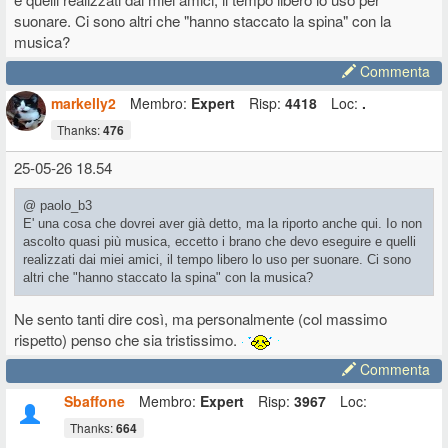
suonare. Ci sono altri che "hanno staccato la spina" con la
musica?
Commenta
markelly2
Membro:
Expert
Risp:
4418
Loc:
.
Thanks:
476
25-05-26 18.54
@ paolo_b3
E' una cosa che dovrei aver già detto, ma la riporto anche qui. Io non
ascolto quasi più musica, eccetto i brano che devo eseguire e quelli
realizzati dai miei amici, il tempo libero lo uso per suonare. Ci sono
altri che "hanno staccato la spina" con la musica?
Ne sento tanti dire così, ma personalmente (col massimo
rispetto) penso che sia tristissimo.
Commenta
Sbaffone
Membro:
Expert
Risp:
3967
Loc:
Thanks:
664