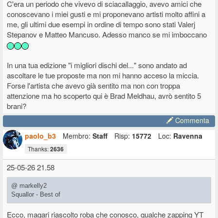
C'era un periodo che vivevo di sciacallaggio, avevo amici che
conoscevano i miei gusti e mi proponevano artisti molto affini a
me, gli ultimi due esempi in ordine di tempo sono stati Valerj
Stepanov e Matteo Mancuso. Adesso manco se mi imboccano
In una tua edizione "i migliori dischi del..." sono andato ad
ascoltare le tue proposte ma non mi hanno acceso la miccia.
Forse l'artista che avevo già sentito ma non con troppa
attenzione ma ho scoperto qui è Brad Meldhau, avrò sentito 5
brani?
Commenta
paolo_b3
Membro:
Staff
Risp:
15772
Loc:
Ravenna
Thanks:
2636
25-05-26 21.58
@ markelly2
Squallor - Best of
Ecco, magari riascolto roba che conosco, qualche zapping YT