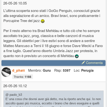
26-05-26 10.05
L'ultima scoperta sono stati i GoGo Penguin, conosciuti grazie
alla segnalazione di un amico. Bravi bravi, sono praticamente i
Porcupine Tree del jazz
Per il resto alterno tra Brad Mehldau e tutto ciò che ho sempre
ascoltato tra jazz, prog, classica e belle canzoni di musica
leggera. Gli obiettivi per i live estivi sono di andare a sentire
Matteo Mancuso a Terni il 18 giugno e forse Dave Weckl a Fano
a fine luglio. Quest'anno diserto Umbria Jazz per protesta, in
quanto non è previsto un concerto di Mehldau
Commenta
d_phatt
Membro:
Guru
Risp:
5397
Loc:
Perugia
Thanks:
1166
26-05-26 10.12
@ paolo_b3
E' una cosa che dovrei aver già detto, ma la riporto anche qui. Io non
ascolto quasi più musica, eccetto i brano che devo eseguire e quelli