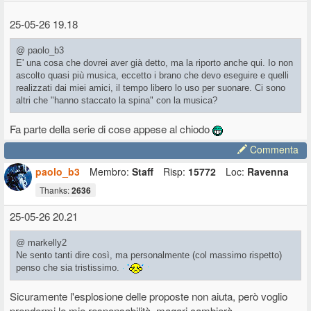
25-05-26 19.18
@ paolo_b3
E' una cosa che dovrei aver già detto, ma la riporto anche qui. Io non
ascolto quasi più musica, eccetto i brano che devo eseguire e quelli
realizzati dai miei amici, il tempo libero lo uso per suonare. Ci sono
altri che "hanno staccato la spina" con la musica?
Fa parte della serie di cose appese al chiodo
Commenta
paolo_b3
Membro:
Staff
Risp:
15772
Loc:
Ravenna
Thanks:
2636
25-05-26 20.21
@ markelly2
Ne sento tanti dire così, ma personalmente (col massimo rispetto)
penso che sia tristissimo.
Sicuramente l'esplosione delle proposte non aiuta, però voglio
prendermi le mie responsabilità, magari cambierà...